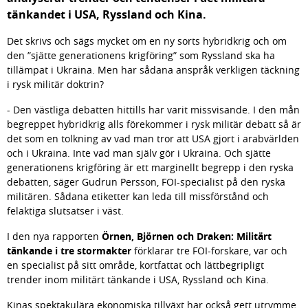
tänkandet i USA, Ryssland och Kina.
Det skrivs och sägs mycket om en ny sorts hybridkrig och om 
den ”sjätte generationens krigföring” som Ryssland ska ha 
tillämpat i Ukraina. Men har sådana anspråk verkligen täckning 
i rysk militär doktrin?
- Den västliga debatten hittills har varit missvisande. I den mån 
begreppet hybridkrig alls förekommer i rysk militär debatt så är 
det som en tolkning av vad man tror att USA gjort i arabvärlden 
och i Ukraina. Inte vad man själv gör i Ukraina. Och sjätte 
generationens krigföring är ett marginellt begrepp i den ryska 
debatten, säger Gudrun Persson, FOI-specialist på den ryska 
militären. Sådana etiketter kan leda till missförstånd och 
felaktiga slutsatser i väst.
I den nya rapporten 
Örnen, Björnen och Draken: Militärt 
tänkande i tre stor­makter
 förklarar tre FOI-forskare, var och 
en specialist på sitt område, kortfattat och lättbegripligt 
trender inom militärt tänkande i USA, Ryssland och Kina.
Kinas spektakulära ekonomiska tillväxt har också gett utrymme 