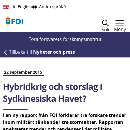
Till innehållet
In English
Andra språk
Meny
Sök
Totalförsvarets forskningsinstitut
Tillbaka till
Nyheter och press
22 september 2015
Hybridkrig och storslag i 
Sydkinesiska Havet?
I en ny rapport från FOI förklarar tre forskare trender 
inom militärt tänkande i tre stor­makter. Rapporten 
analyserar trender och tendenser i det militära 