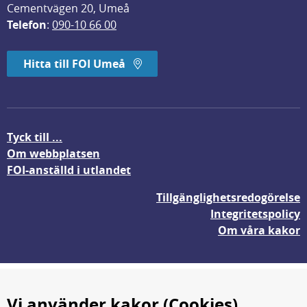
Cementvägen 20, Umeå
Telefon
: 
090-10 66 00
Hitta till FOI Umeå
Tyck till ...
Om webbplatsen
FOI-anställd i utlandet
Tillgänglighetsredogörelse
Integritetspolicy
Om våra kakor
Vi använder kakor (Cookies)