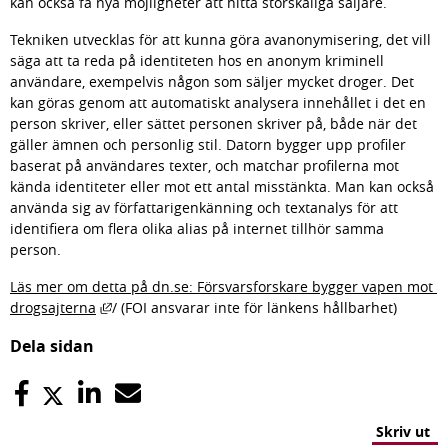
kan också få nya möjligheter att hitta storskaliga säljare.
Tekniken utvecklas för att kunna göra avanonymisering, det vill 
säga att ta reda på identiteten hos en anonym kriminell 
användare, exempelvis någon som säljer mycket droger. Det 
kan göras genom att automatiskt analysera innehållet i det en 
person skriver, eller sättet personen skriver på, både när det 
gäller ämnen och personlig stil. Datorn bygger upp profiler 
baserat på användares texter, och matchar profilerna mot 
kända identiteter eller mot ett antal misstänkta. Man kan också 
använda sig av författarigenkänning och textanalys för att 
identifiera om flera olika alias på internet tillhör samma 
person.
Läs mer om detta på dn.se: Försvarsforskare bygger vapen mot 
Länk till annan webbplats, öppnas i nytt fönster.
drogsajterna
/ (FOI ansvarar inte för länkens hållbarhet)
Dela sidan
Skriv ut