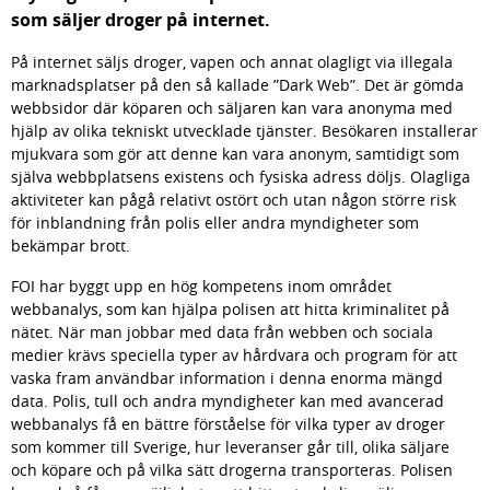
som säljer droger på internet.
På internet säljs droger, vapen och annat olagligt via illegala 
marknadsplatser på den så kallade ”Dark Web”. Det är gömda 
webbsidor där köparen och säljaren kan vara anonyma med 
hjälp av olika tekniskt utvecklade tjänster. Besökaren installerar 
mjukvara som gör att denne kan vara anonym, samtidigt som 
själva webbplatsens existens och fysiska adress döljs. Olagliga 
aktiviteter kan pågå relativt ostört och utan någon större risk 
för inblandning från polis eller andra myndigheter som 
bekämpar brott.
FOI har byggt upp en hög kompetens inom området 
webbanalys, som kan hjälpa polisen att hitta kriminalitet på 
nätet. När man jobbar med data från webben och sociala 
medier krävs speciella typer av hårdvara och program för att 
vaska fram användbar information i denna enorma mängd 
data. Polis, tull och andra myndigheter kan med avancerad 
webbanalys få en bättre förståelse för vilka typer av droger 
som kommer till Sverige, hur leveranser går till, olika säljare 
och köpare och på vilka sätt drogerna transporteras. Polisen 