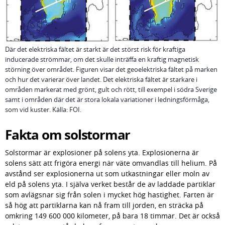
Där det elektriska fältet är starkt är det störst risk för kraftiga
inducerade strömmar, om det skulle inträffa en kraftig magnetisk
störning över området. Figuren visar det geoelektriska fältet på marken
och hur det varierar över landet. Det elektriska fältet är starkare i
områden markerat med grönt, gult och rött, till exempel i södra Sverige
samt i områden där det är stora lokala variationer i ledningsförmåga,
som vid kuster. Källa: FOI.
Fakta om solstormar
Solstormar är explosioner på solens yta. Explosionerna är 
solens sätt att frigöra energi när väte omvandlas till helium. På 
avstånd ser explosionerna ut som utkastningar eller moln av 
eld på solens yta. I själva verket består de av laddade partiklar 
som avlägsnar sig från solen i mycket hög hastighet. Farten är 
så hög att partiklarna kan nå fram till jorden, en sträcka på 
omkring 149 600 000 kilometer, på bara 18 timmar. Det är också 