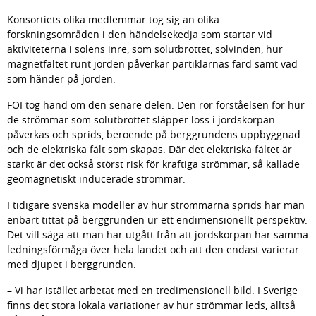
Konsortiets olika medlemmar tog sig an olika 
forskningsområden i den händelsekedja som startar vid 
aktiviteterna i solens inre, som solutbrottet, solvinden, hur 
magnetfältet runt jorden påverkar partiklarnas färd samt vad 
som händer på jorden.
FOI tog hand om den senare delen. Den rör förståelsen för hur 
de strömmar som solutbrottet släpper loss i jordskorpan 
påverkas och sprids, beroende på berggrundens uppbyggnad 
och de elektriska fält som skapas. Där det elektriska fältet är 
starkt är det också störst risk för kraftiga strömmar, så kallade 
geomagnetiskt inducerade strömmar.
I tidigare svenska modeller av hur strömmarna sprids har man 
enbart tittat på berggrunden ur ett endimensionellt perspektiv. 
Det vill säga att man har utgått från att jordskorpan har samma 
ledningsförmåga över hela landet och att den endast varierar 
med djupet i berggrunden.
– Vi har istället arbetat med en tredimensionell bild. I Sverige 
finns det stora lokala variationer av hur strömmar leds, alltså 