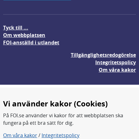
Tyck till ...
Om webbplatsen
FOI-anställd i utlandet
Tillgänglighetsredogörelse
Integritetspolicy
Om våra kakor
Vi använder kakor (Cookies)
På FOI.se använder vi kakor för att webbplatsen ska
fungera på ett bra sätt för dig.
FOI forskar för en säkrare värld.
Om våra kakor
/
Integritetspolicy