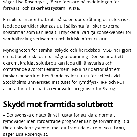
säger Lisa Rosenqvist, förste forskare på avdelningen för 
försvars- och säkerhetssystem i Kista.
En solstorm är ett utbrott på solen där strålning och elektriskt 
laddade partiklar slungas ut. I sällsynta fall sker extrema 
solstormar som kan leda till mycket allvarliga konsekvenser för 
samhällsviktig verksamhet och kritisk infrastruktur.
Myndigheten för samhällsskydd och beredskap, MSB, har gjort 
en nationell risk- och förmågebedömning. Den visar att ett 
extremt kraftigt solutbrott kan leda till långvariga och 
omfattande avbrott i eltillförseln. MSB har därför låtit ett 
forskarkonsortium bestående av institutet för solfysik vid 
Stockholms universitet, Institutet för rymdfysik, IRF, och FOI 
arbeta för att förbättra rymdväderprognoser för Sverige.
Skydd mot framtida solutbrott
– Det svenska elnätet är väl rustat för att klara normalt 
rymdväder men förbättrade prognoser kan ge förvarning i tid 
för att skydda systemet mot ett framtida extremt solutbrott, 
säger Lisa Rosenqvist.