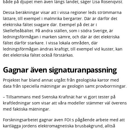
både på djupet men även längs landet, säger Lisa Rosenqvist.
Dessa beräkningar visar att i vissa regioner leds strömmarna 
lättare, till exempel i malmrika bergarter. Där är därför det 
elektriska fältet svagare där. Exempel på det är i 
Skellefteåbältet. På andra ställen, som i södra Sverige, är 
ledningsförmågan i marken sämre, och där är det elektriska 
fältet därför starkare. I vissa lokala områden, där 
ledningsförmågan ändras kraftigt, till exempel vid kuster, kan 
det elektriska fältet också förstärkas.
Gagnar även signaturanpassning
Projektet har bland annat utgått från geologiska kartor med 
data från speciella mätningar av geologin samt provborrningar.
– Tillsammans med Svenska Kraftnät har vi gjort tester på 
kraftledningar som visar att våra modeller stämmer väl överens 
med faktiska mätningar.
Forskningsarbetet gagnar även FOI:s pågående arbete med att 
kartlägga jordens elektromagnetiska brusbakgrund, alltså 