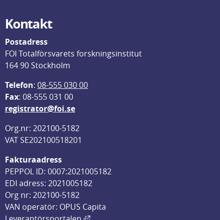
Kontakt
Postadress
FOI Totalförsvarets forskningsinstitut
164 90 Stockholm
Telefon
: 
08-555 030 00
F
ax
: 08-555 031 00
registrator@foi.se
Org.nr: 202100-5182
VAT SE202100518201
Fakturaadress
PEPPOL ID: 0007:2021005182
EDI adress: 2021005182
Org nr: 202100-5182
VAN operatör: OPUS Capita
Länk till annan webbplats, öppnas i
Leverantörsportalen