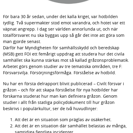
För bara 30 år sedan, under det kalla kriget, var hotbilden 
tydlig. Två supermakter stod emot varandra, och hotet var ett 
väpnat angrepp. I dag ser världen annorlunda ut, och när 
totalförsvaret nu ska byggas upp så går det inte att göra som 
man gjorde senast.
Därför har Myndigheten för samhällsskydd och beredskap 
(MSB) gett FOI ett femårigt uppdrag att studera hur det civila 
samhället ska kunna stärkas mot så kallad gråzonsproblematik. 
Arbetet görs genom studier av tre tematiska områden, tre F: 
Försvarsvilja. Försörjningsförmåga. Förståelse av hotbild.
Nu har en första delrapport blivit publicerad – Civilt försvar i 
gråzon – och för att skapa förståelse för nya hotbilder har 
forskarna studerat hur man kan definiera gråzon. Genom 
studier i allt från statliga policydokument till hur gråzon 
beskrivs i populärkultur, ser de två huvudlinjer:
Att det är en situation som präglas av osäkerhet.
Att det är en situation där samhället belastas av många, 
samtidiga fientliga incidenter.