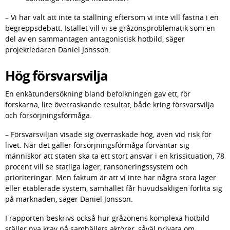
– Vi har valt att inte ta ställning eftersom vi inte vill fastna i en 
begreppsdebatt. Istället vill vi se gråzonsproblematik som en 
del av en sammantagen antagonistisk hotbild, säger 
projektledaren Daniel Jonsson.
Hög försvarsvilja
En enkätundersökning bland befolkningen gav ett, för 
forskarna, lite överraskande resultat, både kring försvarsvilja 
och försörjningsförmåga.
– Försvarsviljan visade sig överraskade hög, även vid risk för 
livet. När det gäller försörjningsförmåga förväntar sig 
människor att staten ska ta ett stort ansvar i en krissituation, 78 
procent vill se statliga lager, ransoneringssystem och 
prioriteringar. Men faktum är att vi inte har några stora lager 
eller etablerade system, samhället får huvudsakligen förlita sig 
på marknaden, säger Daniel Jonsson.
I rapporten beskrivs också hur gråzonens komplexa hotbild 
ställer nya krav på samhällets aktörer, såväl privata om 