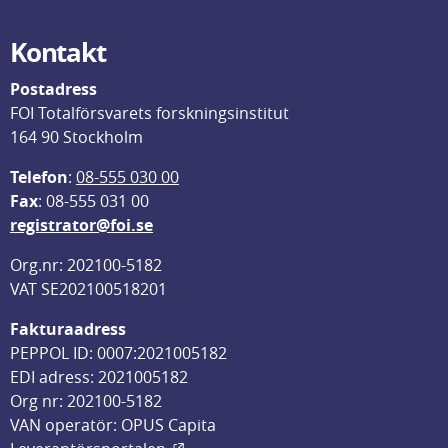
Kontakt
Postadress
FOI Totalförsvarets forskningsinstitut
164 90 Stockholm
Telefon
: 
08-555 030 00
F
ax
: 08-555 031 00
registrator@foi.se
Org.nr: 202100-5182
VAT SE202100518201
Fakturaadress
PEPPOL ID: 0007:2021005182
EDI adress: 2021005182
Org nr: 202100-5182
VAN operatör: OPUS Capita
Länk till annan webbplats, öppnas i