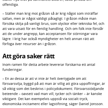
offentliga.
– Ställer man krig mot gråzon så är krig något som inträffar 
sällan, men är något väldigt påtagligt. I gråzon måste man 
försöka skilja på vanligt brus, som olyckor eller tekniska fel, och 
att vara utsatt för en fientlig handling. Och om folk inte förstår 
att de under angrepp, kan acceptansen för störningar vara 
lägre. I krig har också myndigheter en helt annan rätt att 
förfoga över resurser än i gråzon.
Att göra saker rätt
Inom ramen för detta arbete levererar forskarna ett antal 
funderingar.
– En av dessa är att vi inte är helt övertygade om att 
försvarsvilja, byggd på att man är villig att göra uppoffringar, är 
så viktig som det beskrivs i policydokument. Försvarsstödjande 
beteende – oavsett vad man vill, tycker och tänker – är kanske 
viktigare. Det kan exempelvis uppstå via socialt tryck, 
ekonomiska incitament eller lagstiftning, säger Daniel Jonsson.