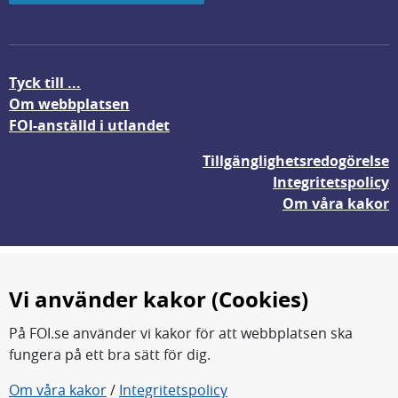
Tyck till ...
Om webbplatsen
FOI-anställd i utlandet
Tillgänglighetsredogörelse
Integritetspolicy
Om våra kakor
Vi använder kakor (Cookies)
På FOI.se använder vi kakor för att webbplatsen ska
fungera på ett bra sätt för dig.
Om våra kakor
/
Integritetspolicy
FOI forskar för en säkrare värld.