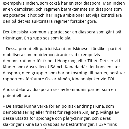
exempelvis Indien, som också har en stor diaspora. Men Indien 
är en demokrati, och regimen betraktar inte sin diaspora som 
ett potentiellt hot och har inga ambitioner att vilja kontrollera 
den på det vis auktoritära regimer försöker göra.
Det kinesiska kommunistpartiet ser en diaspora som går i två 
riktningar. En grupp ses som lojala.
– Dessa potentiellt patriotiska utlandskineser försöker partiet 
mobilisera som motdemonstranter vid exempelvis 
demonstrationer för frihet i Hongkong eller Tibet. Det ser vi i 
länder som Australien, USA och Kanada där det finns en stor 
diaspora, med grupper som har anknytning till partiet, berättar 
rapportens författare Oscar Almén, Kinaanalytiker vid FOI.
Andra delar av diasporan ses av kommunistpartiet som en 
potentiell fara.
– De antas kunna verka för en politisk ändring i Kina, som 
demokratisering eller frihet för regionen Xinjiang. Många av 
dessa utsätts för spionage och påtryckningar, och deras 
släktingar i Kina kan drabbas av bestraffningar. I USA finns 