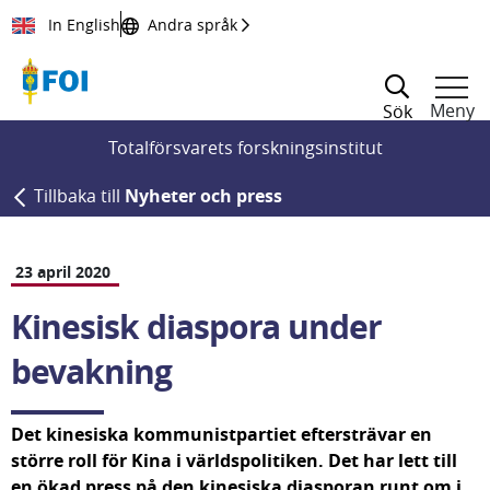
Till innehållet
In English
Andra språk
Meny
Sök
Totalförsvarets forskningsinstitut
Tillbaka till
Nyheter och press
23 april 2020
Kinesisk diaspora under 
bevakning
Det kinesiska kommunist­partiet eftersträvar en 
större roll för Kina i världspolitiken. Det har lett till 
en ökad press på den kinesiska diasporan runt om i 