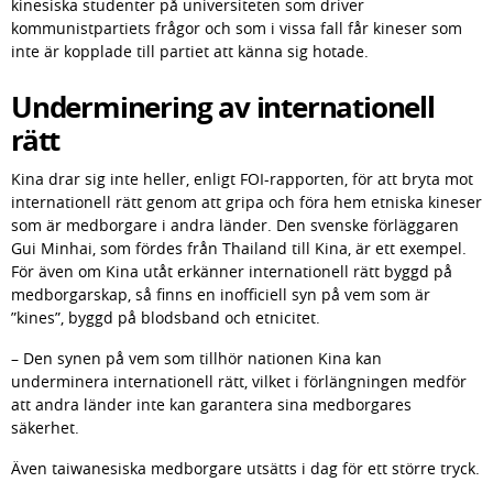
kinesiska studenter på universiteten som driver 
kommunistpartiets frågor och som i vissa fall får kineser som 
inte är kopplade till partiet att känna sig hotade.
Underminering av internationell 
rätt
Kina drar sig inte heller, enligt FOI-rapporten, för att bryta mot 
internationell rätt genom att gripa och föra hem etniska kineser 
som är medborgare i andra länder. Den svenske förläggaren 
Gui Minhai, som fördes från Thailand till Kina, är ett exempel. 
För även om Kina utåt erkänner internationell rätt byggd på 
medborgarskap, så finns en inofficiell syn på vem som är 
”kines”, byggd på blodsband och etnicitet.
– Den synen på vem som tillhör nationen Kina kan 
underminera internationell rätt, vilket i förlängningen medför 
att andra länder inte kan garantera sina medborgares 
säkerhet.
Även taiwanesiska medborgare utsätts i dag för ett större tryck.