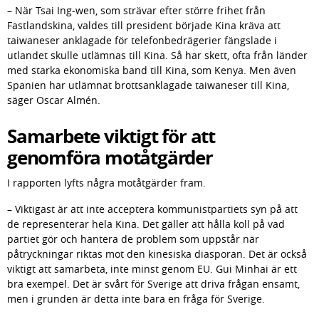
– När Tsai Ing-wen, som strävar efter större frihet från 
Fastlandskina, valdes till president började Kina kräva att 
taiwaneser anklagade för telefonbedrägerier fängslade i 
utlandet skulle utlämnas till Kina. Så har skett, ofta från länder 
med starka ekonomiska band till Kina, som Kenya. Men även 
Spanien har utlämnat brottsanklagade taiwaneser till Kina, 
säger Oscar Almén.
Samarbete viktigt för att 
genomföra motåtgärder
I rapporten lyfts några motåtgärder fram.
– Viktigast är att inte acceptera kommunistpartiets syn på att 
de representerar hela Kina. Det gäller att hålla koll på vad 
partiet gör och hantera de problem som uppstår när 
påtryckningar riktas mot den kinesiska diasporan. Det är också 
viktigt att samarbeta, inte minst genom EU. Gui Minhai är ett 
bra exempel. Det är svårt för Sverige att driva frågan ensamt, 
men i grunden är detta inte bara en fråga för Sverige.