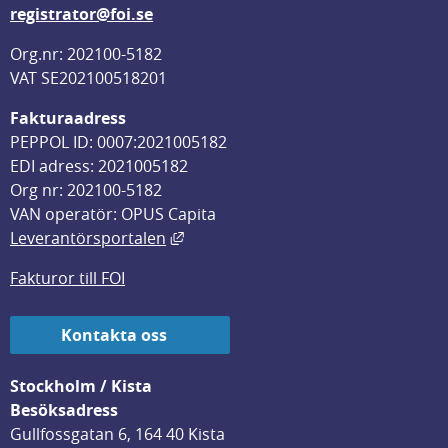
registrator@foi.se
Org.nr: 202100-5182
VAT SE202100518201
Fakturaadress
PEPPOL ID: 0007:2021005182
EDI adress: 2021005182
Org nr: 202100-5182
VAN operatör: OPUS Capita
Länk till annan webbplats, öppnas i
Leverantörsportalen
Fakturor till FOI
Kontakta oss
Stockholm / Kista
Besöksadress
Gullfossgatan 6, 164 40 Kista