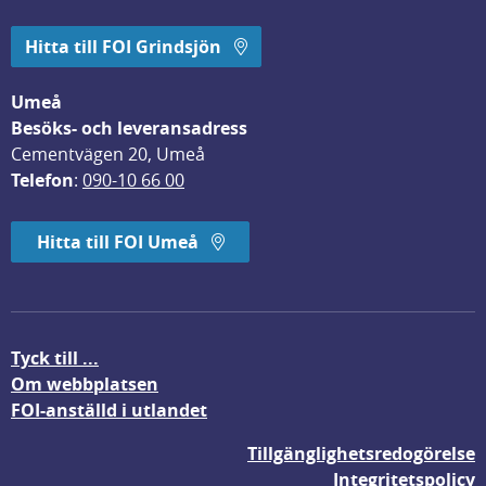
Hitta till FOI Grindsjön
Umeå
Besöks- och leveransadress
Cementvägen 20, Umeå
Telefon
: 
090-10 66 00
Hitta till FOI Umeå
Tyck till ...
Om webbplatsen
FOI-anställd i utlandet
Tillgänglighetsredogörelse
Integritetspolicy