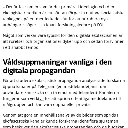
– Det är fascismen som är det primära i ideologin och den 
ekologiska retoriken är ett sätt att förpacka nationalsocialistiska 
tankegods på ett mer lockade sätt för att attrahera nya 
anhängare, säger Lisa Kaati, forskningsledare på FOI.
Något som verkar vara typiskt för den digitala ekofascismen är 
att rörelser och organisationer dyker upp och sedan försvinner 
i ett snabbt tempo.
Våldsuppmaningar vanliga i den 
digitala propagandan
För att studera ekofascistisk propaganda analyserade forskarna 
öppna kanaler på Telegram (en meddelandetjänst där 
användare kan skicka och ta emot meddelanden). Kanalerna 
fungerar som verktyg för att sprida offentliga meddelande till 
målgrupper, och kan vara öppna eller privata.
Genom att göra en innehållsanalys av de bilder som sprids i 
ekofascistiska kanaler kunde forskarna identifiera sju teman 
som beskriver den ekofascistiska propagandan och de budskap 