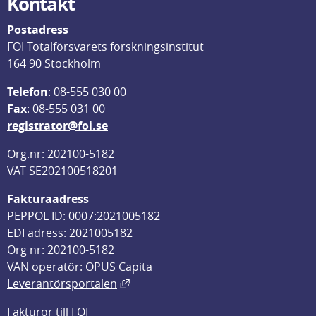
Kontakt
Postadress
FOI Totalförsvarets forskningsinstitut
164 90 Stockholm
Telefon
: 
08-555 030 00
F
ax
: 08-555 031 00
registrator@foi.se
Org.nr: 202100-5182
VAT SE202100518201
Fakturaadress
PEPPOL ID: 0007:2021005182
EDI adress: 2021005182
Org nr: 202100-5182
VAN operatör: OPUS Capita
Länk till annan webbplats, öppnas i
Leverantörsportalen
Fakturor till FOI