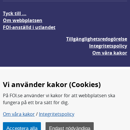
Tyck till ...
Om webbplatsen
FOI-anställd i utlandet
Tillgänglighetsredogörelse
Integritetspolicy
Om våra kakor
Vi använder kakor (Cookies)
På FOI.se använder vi kakor för att webbplatsen ska
fungera på ett bra sätt för dig.
FOI forskar för en säkrare värld.
Om våra kakor
/
Integritetspolicy
FOI:s kärnverksamhet är forskning, metod- och
teknikutveckling samt analyser och studier.
Acceptera alla
Endast nödvändiga