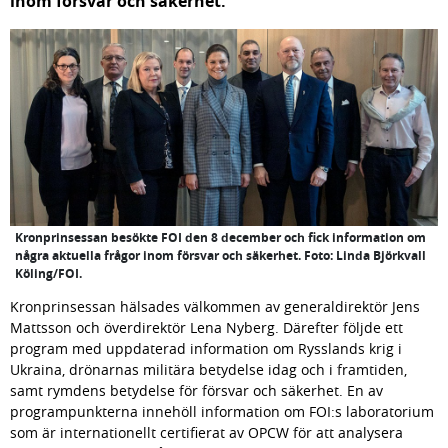
inom försvar och säkerhet.
Kronprinsessan besökte FOI den 8 december och fick information om
några aktuella frågor inom försvar och säkerhet. Foto: Linda Björkvall
Köling/FOI.
Kronprinsessan hälsades välkommen av generaldirektör Jens 
Mattsson och överdirektör Lena Nyberg. Därefter följde ett 
program med uppdaterad information om Rysslands krig i 
Ukraina, drönarnas militära betydelse idag och i framtiden, 
samt rymdens betydelse för försvar och säkerhet. En av 
programpunkterna innehöll information om FOI:s laboratorium 
som är internationellt certifierat av OPCW för att analysera 