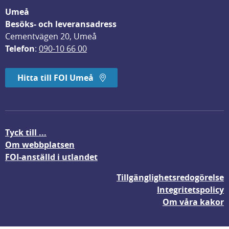
Umeå
Besöks- och leveransadress
Cementvägen 20, Umeå
Telefon
: 
090-10 66 00
Hitta till FOI Umeå
Tyck till ...
Om webbplatsen
FOI-anställd i utlandet
Tillgänglighetsredogörelse
Integritetspolicy
Om våra kakor