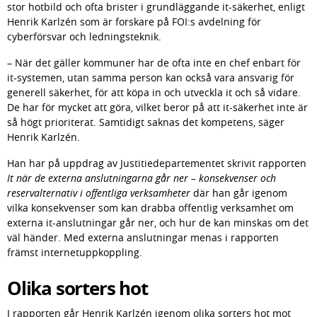
stor hotbild och ofta brister i grundläggande it-säkerhet, enligt 
Henrik Karlzén som är forskare på FOI:s avdelning för 
cyberförsvar och ledningsteknik.
– När det gäller kommuner har de ofta inte en chef enbart för 
it-systemen, utan samma person kan också vara ansvarig för 
generell säkerhet, för att köpa in och utveckla it och så vidare. 
De har för mycket att göra, vilket beror på att it-säkerhet inte är 
så högt prioriterat. Samtidigt saknas det kompetens, säger 
Henrik Karlzén.
Han har på uppdrag av Justitiedepartementet skrivit rapporten
It när de externa anslutningarna går ner – konsekvenser och 
reservalternativ i offentliga verksamheter
 där han går igenom 
vilka konsekvenser som kan drabba offentlig verksamhet om 
externa it-anslutningar går ner, och hur de kan minskas om det 
väl händer. Med externa anslutningar menas i rapporten 
främst internetuppkoppling.
Olika sorters hot
I rapporten går Henrik Karlzén igenom olika sorters hot mot 