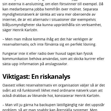
sin externa it-anslutning, om elen försvinner till exempel. Då 
kan medarbetarna jobba hemifrån över molnet. Separata 
myndighetsnätverk är tänkta att vara mer oberoende av 
internet, de är ett alternativ i situationer där exempelvis 
blåljusmyndigheter ska kunna upprätthålla sin verksamhet, 
säger Henrik Karlzén.
– Men man måste komma ihåg att det här verkligen är 
reservalternativ, och inte förvänta sig en perfekt lösning.
Fungerar inte it eller radio över huvud taget kan fysisk 
kommunikation behöva användas, som att skicka kurirer eller 
sätta upp information på anslagstavlor.
Viktigast: En riskanalys
Oavsett vilket reservalternativ en organisation väljer så är det 
svårt att nå funktionell likhet med ordinarie nätverk utan att 
också drabbas av liknande hot, konstaterar Henrik Karlzén.
– Man vill ju gärna ha backupen lättillgänglig när det uppstår 
problem, så att man snabbt kan återställa systemet. Men 