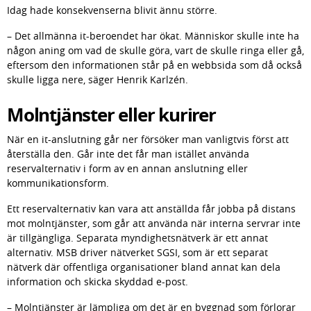
Idag hade konsekvenserna blivit ännu större.
– Det allmänna it-beroendet har ökat. Människor skulle inte ha 
någon aning om vad de skulle göra, vart de skulle ringa eller gå, 
eftersom den informationen står på en webbsida som då också 
skulle ligga nere, säger Henrik Karlzén.
Molntjänster eller kurirer
När en it-anslutning går ner försöker man vanligtvis först att 
återställa den. Går inte det får man istället använda 
reservalternativ i form av en annan anslutning eller 
kommunikationsform.
Ett reservalternativ kan vara att anställda får jobba på distans 
mot molntjänster, som går att använda när interna servrar inte 
är tillgängliga. Separata myndighetsnätverk är ett annat 
alternativ. MSB driver nätverket SGSI, som är ett separat 
nätverk där offentliga organisationer bland annat kan dela 
information och skicka skyddad e-post.
– Molntjänster är lämpliga om det är en byggnad som förlorar 