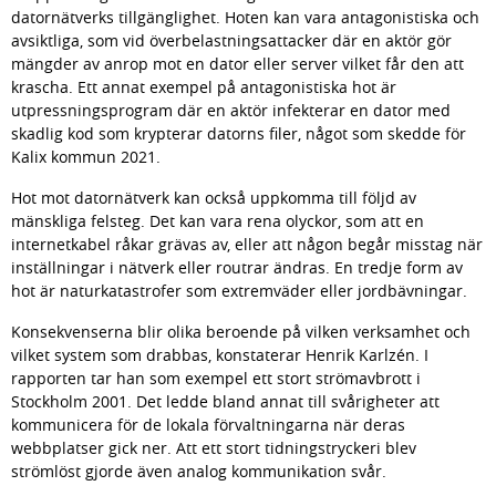
datornätverks tillgänglighet. Hoten kan vara antagonistiska och 
avsiktliga, som vid överbelastningsattacker där en aktör gör 
mängder av anrop mot en dator eller server vilket får den att 
krascha. Ett annat exempel på antagonistiska hot är 
utpressningsprogram där en aktör infekterar en dator med 
skadlig kod som krypterar datorns filer, något som skedde för 
Kalix kommun 2021.
Hot mot datornätverk kan också uppkomma till följd av 
mänskliga felsteg. Det kan vara rena olyckor, som att en 
internetkabel råkar grävas av, eller att någon begår misstag när 
inställningar i nätverk eller routrar ändras. En tredje form av 
hot är naturkatastrofer som extremväder eller jordbävningar.
Konsekvenserna blir olika beroende på vilken verksamhet och 
vilket system som drabbas, konstaterar Henrik Karlzén. I 
rapporten tar han som exempel ett stort strömavbrott i 
Stockholm 2001. Det ledde bland annat till svårigheter att 
kommunicera för de lokala förvaltningarna när deras 
webbplatser gick ner. Att ett stort tidningstryckeri blev 
strömlöst gjorde även analog kommunikation svår.