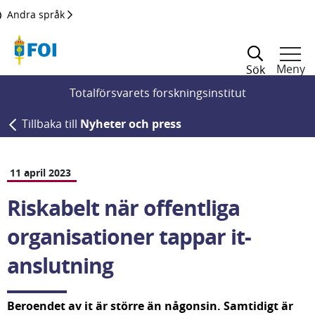
Till innehållet
Andra språk
Meny
Sök
Totalförsvarets forskningsinstitut
Tillbaka till
Nyheter och press
11 april 2023
Riskabelt när offentliga 
organisationer tappar it-
anslutning
Beroendet av it är större än någonsin. Samtidigt är 