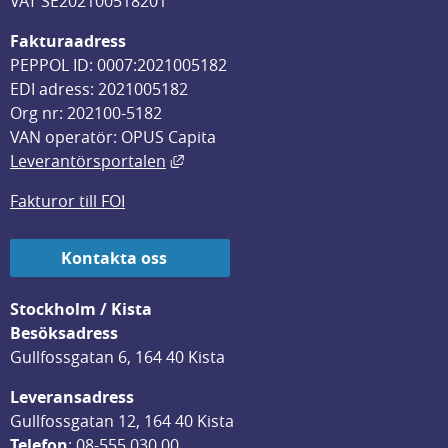
VAT SE202100518201
Fakturaadress
PEPPOL ID: 0007:2021005182
EDI adress: 2021005182
Org nr: 202100-5182
VAN operatör: OPUS Capita
Länk till annan webbplats, öppnas i
Leverantörsportalen
Fakturor till FOI
Kontakta oss
Stockholm / Kista
Besöksadress
Gullfossgatan 6, 164 40 Kista
Leveransadress
Gullfossgatan 12, 164 40 Kista
Telefon
: 
08-555 030 00