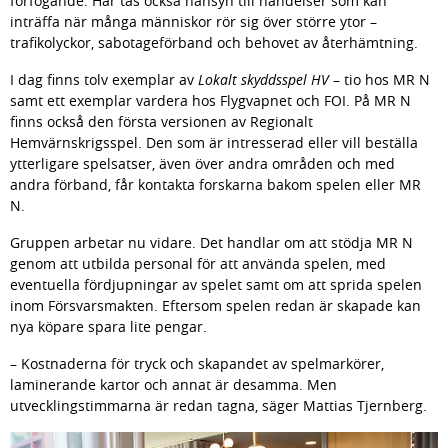
förfogande. Här tas också hänsyn till händelser som kan 
inträffa när många människor rör sig över större ytor – 
trafikolyckor, sabotageförband och behovet av återhämtning.
I dag finns tolv exemplar av 
Lokalt skyddsspel HV
 – tio hos MR N 
samt ett exemplar vardera hos Flygvapnet och FOI. På MR N 
finns också den första versionen av Regionalt 
Hemvärnskrigsspel. Den som är intresserad eller vill beställa 
ytterligare spelsatser, även över andra områden och med 
andra förband, får kontakta forskarna bakom spelen eller MR 
N.
Gruppen arbetar nu vidare. Det handlar om att stödja MR N 
genom att utbilda personal för att använda spelen, med 
eventuella fördjupningar av spelet samt om att sprida spelen 
inom Försvarsmakten. Eftersom spelen redan är skapade kan 
nya köpare spara lite pengar.
– Kostnaderna för tryck och skapandet av spelmarkörer, 
laminerande kartor och annat är desamma. Men 
utvecklingstimmarna är redan tagna, säger Mattias Tjernberg.