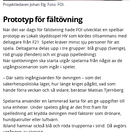
Projektledaren Johan Elg. Foto: FOI.
Prototyp för fältövning
När det var dags för fältövning hade FOI utvecklat en spelbar 
prototyp av Lokalt skyddsspel HV som kördes tillsammans med 
deltagare från F21. Spelet kräver minst sju personer för att 
spela. Deltagarna delas upp i tre grupper: blå grupp (Sverige), 
röd grupp (fienden) och vit grupp (spelledning).
När spelövningen ska starta utgår spelarna från något av de 
utgångsscenarion som ingår i spelet.
– Där sätts ingångsvärden för övningen – som det 
säkerhetspolitiska läget, hur länge kriget pågått, vad som 
hände förra veckan och så vidare, berättar Mattias Tjernberg.
Spelarna använder en laminerad karta för att ge uppgifter till 
sina enheter. Under spelets gång är det fritt fram för 
spelledning att krydda övningen med faktorer som drönare, 
hundpatruller eller luftvärn.
Ibland hamnar också blå och röda trupperna i strid. Då avgörs 
utgången av tärning.