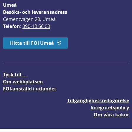
Umeå
Besöks- och leveransadress
Cementvägen 20, Umeå
Telefon
: 
090-10 66 00
Hitta till FOI Umeå
Tyck till ...
Om webbplatsen
FOI-anställd i utlandet
Tillgänglighetsredogörelse
Integritetspolicy
Om våra kakor