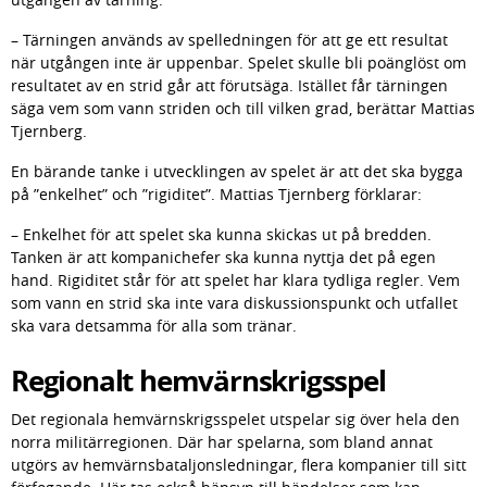
– Tärningen används av spelledningen för att ge ett resultat 
när utgången inte är uppenbar. Spelet skulle bli poänglöst om 
resultatet av en strid går att förutsäga. Istället får tärningen 
säga vem som vann striden och till vilken grad, berättar Mattias 
Tjernberg.
En bärande tanke i utvecklingen av spelet är att det ska bygga 
på ”enkelhet” och ”rigiditet”. Mattias Tjernberg förklarar:
– Enkelhet för att spelet ska kunna skickas ut på bredden. 
Tanken är att kompanichefer ska kunna nyttja det på egen 
hand. Rigiditet står för att spelet har klara tydliga regler. Vem 
som vann en strid ska inte vara diskussionspunkt och utfallet 
ska vara detsamma för alla som tränar.
Regionalt hemvärnskrigsspel
Det regionala hemvärnskrigsspelet utspelar sig över hela den 
norra militärregionen. Där har spelarna, som bland annat 
utgörs av hemvärnsbataljonsledningar, flera kompanier till sitt 