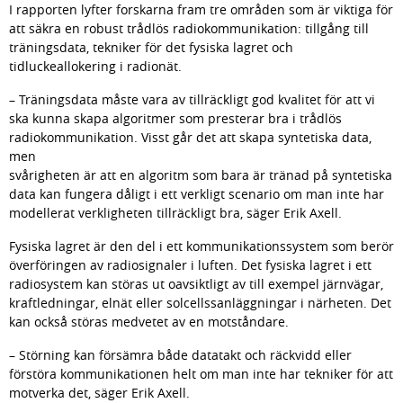
I rapporten lyfter forskarna fram tre områden som är viktiga för 
att säkra en robust trådlös radiokommunikation: tillgång till 
träningsdata, tekniker för det fysiska lagret och 
tidluckeallokering i radionät.
– Träningsdata måste vara av tillräckligt god kvalitet för att vi 
ska kunna skapa algoritmer som presterar bra i trådlös 
radiokommunikation. Visst går det att skapa syntetiska data, 
men 
svårigheten är att en algoritm som bara är tränad på syntetiska 
data kan fungera dåligt i ett verkligt scenario om man inte har 
modellerat verkligheten tillräckligt bra, säger Erik Axell.
Fysiska lagret är den del i ett kommunikationssystem som berör 
överföringen av radiosignaler i luften. Det fysiska lagret i ett 
radiosystem kan störas ut oavsiktligt av till exempel järnvägar, 
kraftledningar, elnät eller solcellssanläggningar i närheten. Det 
kan också störas medvetet av en motståndare.
– Störning kan försämra både datatakt och räckvidd eller 
förstöra kommunikationen helt om man inte har tekniker för att 
motverka det, säger Erik Axell.