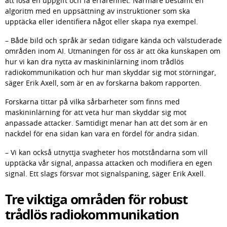
att lösa en uppgift och få erfarenhet. Närmare bestämt en 
algoritm med en uppsättning av instruktioner som ska 
upptäcka eller identifiera något eller skapa nya exempel.
– Både bild och språk är sedan tidigare kända och välstuderade 
områden inom AI. Utmaningen för oss är att öka kunskapen om 
hur vi kan dra nytta av maskininlärning inom trådlös 
radiokommunikation och hur man skyddar sig mot störningar, 
säger Erik Axell, som är en av forskarna bakom rapporten.
Forskarna tittar på vilka sårbarheter som finns med 
maskininlärning för att veta hur man skyddar sig mot 
anpassade attacker. Samtidigt menar han att det som är en 
nackdel för ena sidan kan vara en fördel för andra sidan.
– Vi kan också utnyttja svagheter hos motståndarna som vill 
upptäcka vår signal, anpassa attacken och modifiera en egen 
signal. Ett slags försvar mot signalspaning, säger Erik Axell.
Tre viktiga områden för robust 
trådlös radiokommunikation