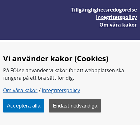
Tillgänglighetsredogörelse
Integritetspolicy
Om våra kakor
Vi använder kakor (Cookies)
På FOI.se använder vi kakor för att webbplatsen ska
fungera på ett bra sätt för dig.
Om våra kakor
/
Integritetspolicy
FOI forskar för en säkrare värld.
FOI:s kärnverksamhet är forskning, metod- och
teknikutveckling samt analyser och studier.
Acceptera alla
Endast nödvändiga
Myndigheten ligger under Försvarsdepartementet.