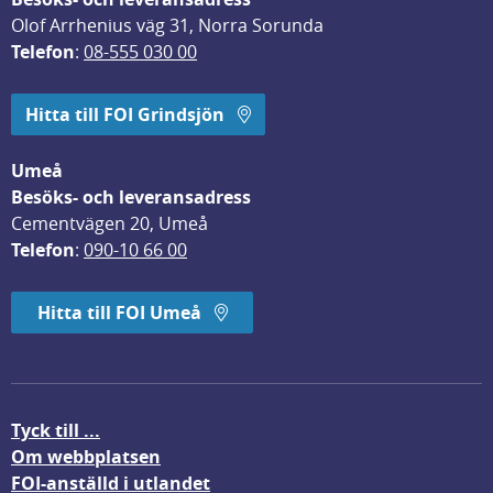
Olof Arrhenius väg 31, Norra Sorunda
Telefon
: 
08-555 030 00
Hitta till FOI Grindsjön
Umeå
Besöks- och leveransadress
Cementvägen 20, Umeå
Telefon
: 
090-10 66 00
Hitta till FOI Umeå
Tyck till ...
Om webbplatsen
FOI-anställd i utlandet