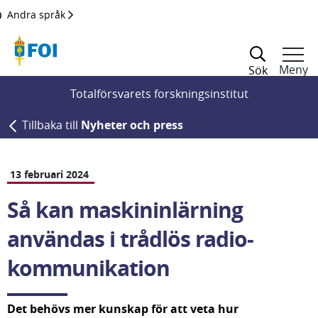
Till innehållet
Andra språk
Meny
Sök
Totalförsvarets forskningsinstitut
Tillbaka till
Nyheter och press
13 februari 2024
Så kan maskin­inlärning 
användas i trådlös radio­
kommunikation
Det behövs mer kunskap för att veta hur 