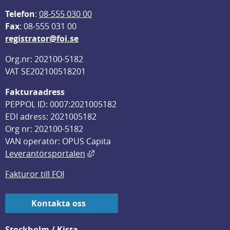
Telefon
: 
08-555 030 00
F
ax
: 08-555 031 00
registrator@foi.se
Org.nr: 202100-5182
VAT SE202100518201
Fakturaadress
PEPPOL ID: 0007:2021005182
EDI adress: 2021005182
Org nr: 202100-5182
VAN operatör: OPUS Capita
Länk till annan webbplats, öppnas i
Leverantörsportalen
Fakturor till FOI
Kontakta oss
Stockholm / Kista