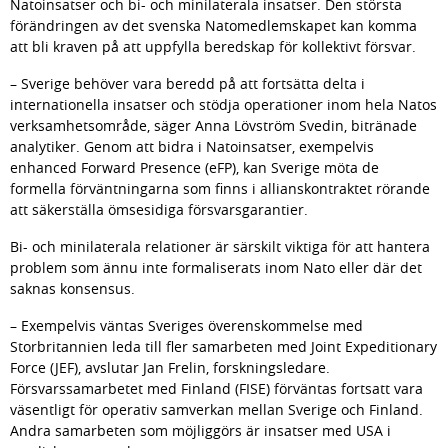
Natoinsatser och bi- och minilaterala insatser. Den största 
förändringen av det svenska Natomedlemskapet kan komma 
att bli kraven på att uppfylla beredskap för kollektivt försvar.
– Sverige behöver vara beredd på att fortsätta delta i 
internationella insatser och stödja operationer inom hela Natos 
verksamhetsområde, säger Anna Lövström Svedin, bitränade 
analytiker. Genom att bidra i Natoinsatser, exempelvis 
enhanced Forward Presence (eFP), kan Sverige möta de 
formella förväntningarna som finns i allianskontraktet rörande 
att säkerställa ömsesidiga försvarsgarantier.
Bi- och minilaterala relationer är särskilt viktiga för att hantera 
problem som ännu inte formaliserats inom Nato eller där det 
saknas konsensus.
– Exempelvis väntas Sveriges överenskommelse med 
Storbritannien leda till fler samarbeten med Joint Expeditionary 
Force (JEF), avslutar Jan Frelin, forskningsledare. 
Försvarssamarbetet med Finland (FISE) förväntas fortsatt vara 
väsentligt för operativ samverkan mellan Sverige och Finland. 
Andra samarbeten som möjliggörs är insatser med USA i 