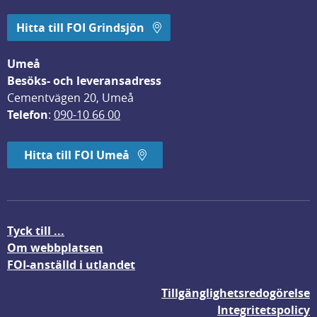
Hitta till FOI Grindsjön
Umeå
Besöks- och leveransadress
Cementvägen 20, Umeå
Telefon
: 
090-10 66 00
Hitta till FOI Umeå
Tyck till ...
Om webbplatsen
FOI-anställd i utlandet
Tillgänglighetsredogörelse
Integritetspolicy