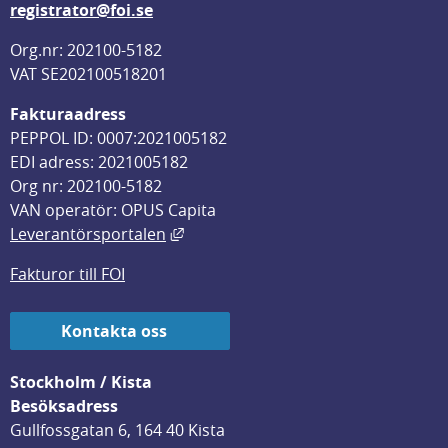
registrator@foi.se
Org.nr: 202100-5182
VAT SE202100518201
Fakturaadress
PEPPOL ID: 0007:2021005182
EDI adress: 2021005182
Org nr: 202100-5182
VAN operatör: OPUS Capita
Länk till annan webbplats, öppnas i
Leverantörsportalen
Fakturor till FOI
Kontakta oss
Stockholm / Kista
Besöksadress
Gullfossgatan 6, 164 40 Kista