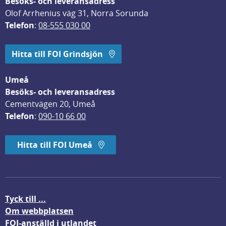
Besöks- och leveransadress
Olof Arrhenius väg 31, Norra Sorunda
Telefon
: 
08-555 030 00
Hitta till FOI Grindsjön
Umeå
Besöks- och leveransadress
Cementvägen 20, Umeå
Telefon
: 
090-10 66 00
Hitta till FOI Umeå
Tyck till ...
Om webbplatsen
FOI-anställd i utlandet