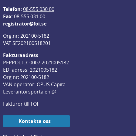
Telefon
: 
08-555 030 00
F
ax
: 08-555 031 00
registrator@foi.se
Org.nr: 202100-5182
VAT SE202100518201
Fakturaadress
PEPPOL ID: 0007:2021005182
EDI adress: 2021005182
Org nr: 202100-5182
VAN operatör: OPUS Capita
Länk till annan webbplats, öppnas i
Leverantörsportalen
Fakturor till FOI
Kontakta oss