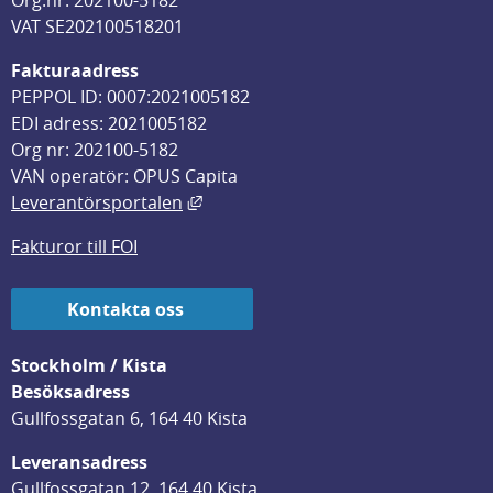
Org.nr: 202100-5182
VAT SE202100518201
Fakturaadress
PEPPOL ID: 0007:2021005182
EDI adress: 2021005182
Org nr: 202100-5182
VAN operatör: OPUS Capita
Länk till annan webbplats, öppnas i
Leverantörsportalen
Fakturor till FOI
Kontakta oss
Stockholm / Kista
Besöksadress
Gullfossgatan 6, 164 40 Kista
Leveransadress
Gullfossgatan 12, 164 40 Kista