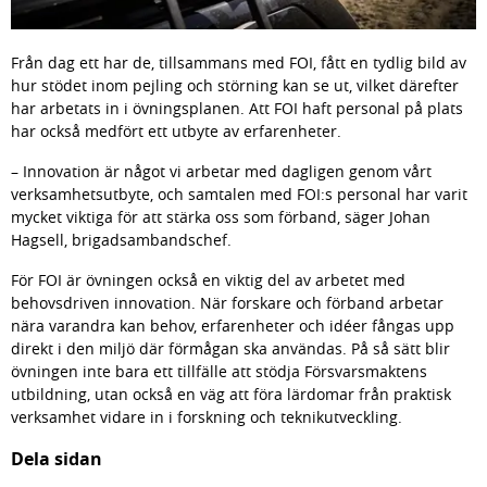
Från dag ett har de, tillsammans med FOI, fått en tydlig bild av 
hur stödet inom pejling och störning kan se ut, vilket därefter 
har arbetats in i övningsplanen. Att FOI haft personal på plats 
har också medfört ett utbyte av erfarenheter.
– Innovation är något vi arbetar med dagligen genom vårt 
verksamhetsutbyte, och samtalen med FOI:s personal har varit 
mycket viktiga för att stärka oss som förband, säger Johan 
Hagsell, brigadsambandschef.
För FOI är övningen också en viktig del av arbetet med 
behovsdriven innovation. När forskare och förband arbetar 
nära varandra kan behov, erfarenheter och idéer fångas upp 
direkt i den miljö där förmågan ska användas. På så sätt blir 
övningen inte bara ett tillfälle att stödja Försvarsmaktens 
utbildning, utan också en väg att föra lärdomar från praktisk 
verksamhet vidare in i forskning och teknikutveckling.
Dela sidan