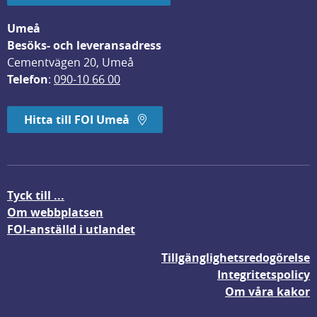
Umeå
Besöks- och leveransadress
Cementvägen 20, Umeå
Telefon
: 
090-10 66 00
Hitta till FOI Umeå
Tyck till ...
Om webbplatsen
FOI-anställd i utlandet
Tillgänglighetsredogörelse
Integritetspolicy
Om våra kakor