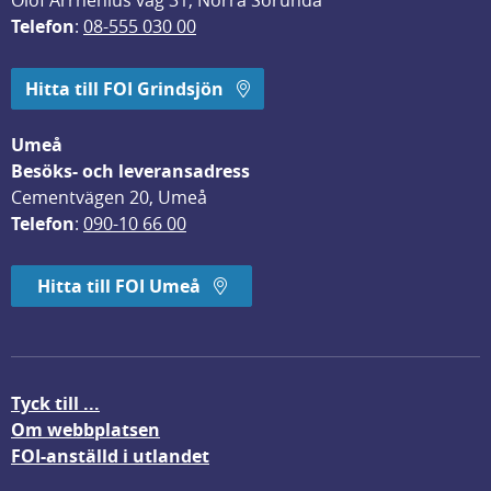
Olof Arrhenius väg 31, Norra Sorunda
Telefon
: 
08-555 030 00
Hitta till FOI Grindsjön
Umeå
Besöks- och leveransadress
Cementvägen 20, Umeå
Telefon
: 
090-10 66 00
Hitta till FOI Umeå
Tyck till ...
Om webbplatsen
FOI-anställd i utlandet