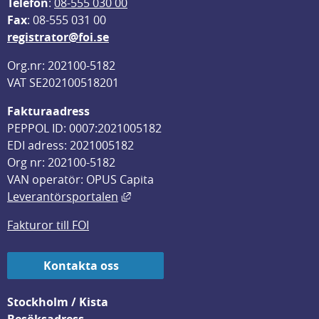
Telefon
: 
08-555 030 00
F
ax
: 08-555 031 00
registrator@foi.se
Org.nr: 202100-5182
VAT SE202100518201
Fakturaadress
PEPPOL ID: 0007:2021005182
EDI adress: 2021005182
Org nr: 202100-5182
VAN operatör: OPUS Capita
Länk till annan webbplats, öppnas i
Leverantörsportalen
Fakturor till FOI
Kontakta oss
Stockholm / Kista