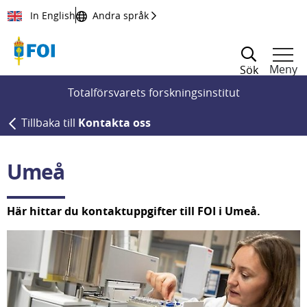
Till innehållet
In English
Andra språk
Meny
Sök
Totalförsvarets forskningsinstitut
Tillbaka till
Kontakta oss
Umeå
Här hittar du kontaktuppgifter till FOI i Umeå.