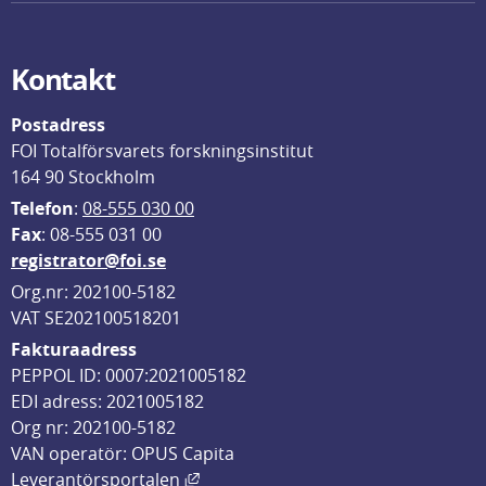
Kontakt
Postadress
FOI Totalförsvarets forskningsinstitut
164 90 Stockholm
Telefon
: 
08-555 030 00
F
ax
: 08-555 031 00
registrator@foi.se
Org.nr: 202100-5182
VAT SE202100518201
Fakturaadress
PEPPOL ID: 0007:2021005182
EDI adress: 2021005182
Org nr: 202100-5182
VAN operatör: OPUS Capita
Länk till annan webbplats, öppnas i
Leverantörsportalen