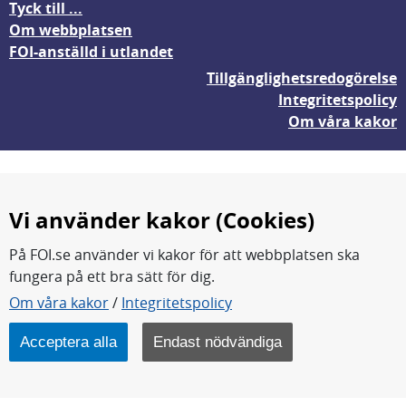
Tyck till ...
Om webbplatsen
FOI-anställd i utlandet
Tillgänglighetsredogörelse
Integritetspolicy
Om våra kakor
Vi använder kakor (Cookies)
På FOI.se använder vi kakor för att webbplatsen ska
fungera på ett bra sätt för dig.
FOI forskar för en säkrare värld.
Om våra kakor
/
Integritetspolicy
FOI:s kärnverksamhet är forskning, metod- och
teknikutveckling samt analyser och studier.
Acceptera alla
Endast nödvändiga
Myndigheten ligger under Försvarsdepartementet.