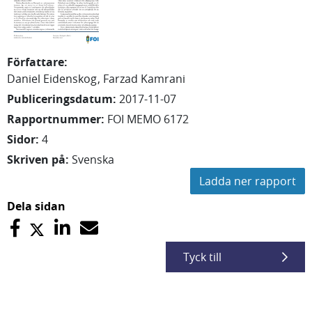
Författare
:
Daniel
Eidenskog
Farzad
Kamrani
Publiceringsdatum
:
2017-11-07
Rapportnummer
:
FOI MEMO 6172
Sidor
:
4
Skriven på
:
Svenska
Ladda ner rapport
Dela sidan
Tyck till