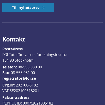
Till nyhetsbrev
Kontakt
Postadress
FOI Totalförsvarets forskningsinstitut
164 90 Stockholm
Telefon
: 
08-555 030 00
F
ax
: 08-555 031 00
registrator@foi.se
Org.nr: 202100-5182
VAT SE202100518201
Fakturaadress
PEPPOL ID: 0007:2021005182