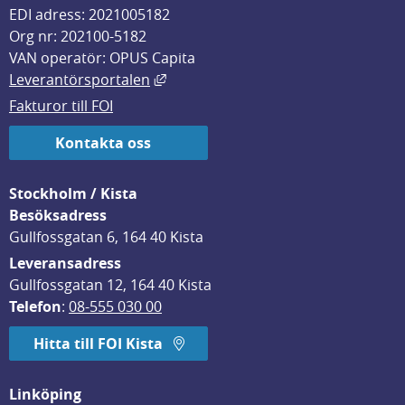
EDI adress: 2021005182
Org nr: 202100-5182
VAN operatör: OPUS Capita
Länk till annan webbplats, öppnas i
Leverantörsportalen
Fakturor till FOI
Kontakta oss
Stockholm / Kista
Besöksadress
Gullfossgatan 6, 164 40 Kista
Leveransadress
Gullfossgatan 12, 164 40 Kista
Telefon
: 
08-555 030 00
Hitta till FOI Kista
Linköping