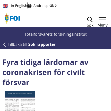
Till innehållet
In English
Andra språk
Meny
Sök
Totalförsvarets forskningsinstitut
Tillbaka till
Sök rapporter
Fyra tidiga lärdomar av
coronakrisen för civilt
försvar