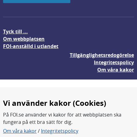
Tyck till ...
Om webbplatsen
FOI-anställd i utlandet
Tillgänglighetsredogörelse
Integritetspolicy
Om våra kakor
Vi använder kakor (Cookies)
På FOI.se använder vi kakor för att webbplatsen ska
fungera på ett bra sätt för dig.
FOI forskar för en säkrare värld.
Om våra kakor
/
Integritetspolicy
FOI:s kärnverksamhet är forskning, metod- och