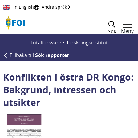
Till innehållet
In English
Andra språk
Meny
Sök
Totalförsvarets forskningsinstitut
Tillbaka till
Sök rapporter
Konflikten i östra DR Kongo:
Bakgrund, intressen och
utsikter