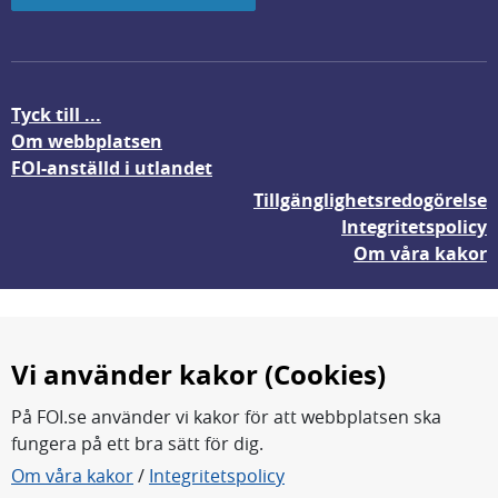
Tyck till ...
Om webbplatsen
FOI-anställd i utlandet
Tillgänglighetsredogörelse
Integritetspolicy
Om våra kakor
Vi använder kakor (Cookies)
På FOI.se använder vi kakor för att webbplatsen ska
fungera på ett bra sätt för dig.
FOI forskar för en säkrare värld.
Om våra kakor
/
Integritetspolicy
FOI:s kärnverksamhet är forskning, metod- och