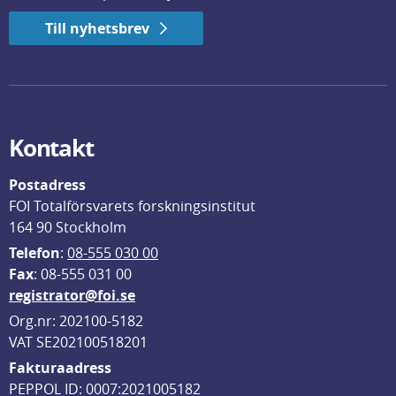
Till nyhetsbrev
Kontakt
Postadress
FOI Totalförsvarets forskningsinstitut
164 90 Stockholm
Telefon
: 
08-555 030 00
F
ax
: 08-555 031 00
registrator@foi.se
Org.nr: 202100-5182
VAT SE202100518201
Fakturaadress
PEPPOL ID: 0007:2021005182