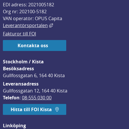
EDI adress: 2021005182
Org nr: 202100-5182
VAN operatör: OPUS Capita
Länk till annan webbplats, öppnas i
Leverantörsportalen
Fakturor till FOI
Kontakta oss
Stockholm / Kista
Besöksadress
Gullfossgatan 6, 164 40 Kista
Leveransadress
Gullfossgatan 12, 164 40 Kista
Telefon
: 
08-555 030 00
Hitta till FOI Kista
Linköping