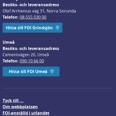
Besöks- och leveransadress
Olof Arrhenius väg 31, Norra Sorunda
Telefon
: 
08-555 030 00
Hitta till FOI Grindsjön
Umeå
Besöks- och leveransadress
Cementvägen 20, Umeå
Telefon
: 
090-10 66 00
Hitta till FOI Umeå
Tyck till ...
Om webbplatsen
FOI-anställd i utlandet