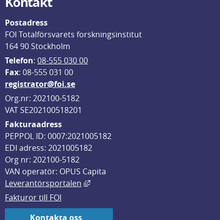
Kontakt
Postadress
FOI Totalförsvarets forskningsinstitut
164 90 Stockholm
Telefon
: 
08-555 030 00
F
ax
: 08-555 031 00
registrator@foi.se
Org.nr: 202100-5182
VAT SE202100518201
Fakturaadress
PEPPOL ID: 0007:2021005182
EDI adress: 2021005182
Org nr: 202100-5182
VAN operatör: OPUS Capita
Länk till annan webbplats, öppnas i
Leverantörsportalen
Fakturor till FOI
Kontakta oss