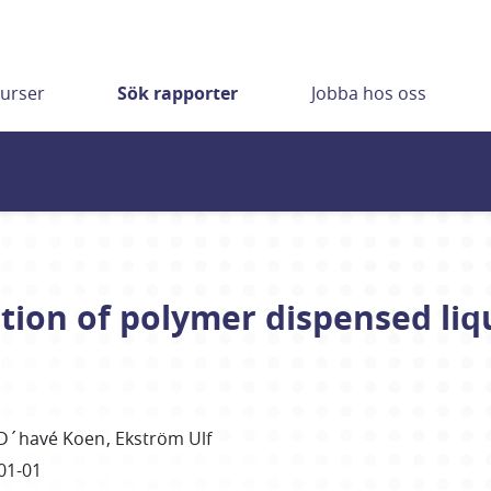
urser
Sök rapporter
Jobba hos oss
ion of polymer dispensed liqui
D´havé Koen
Ekström Ulf
01-01