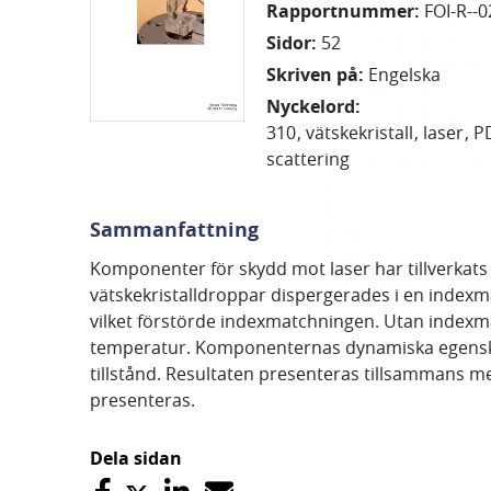
Rapportnummer
:
FOI-R--0
Sidor
:
52
Skriven på
:
Engelska
Nyckelord
:
310
vätskekristall
laser
P
scattering
Sammanfattning
Komponenter för skydd mot laser har tillverkats
vätskekristalldroppar dispergerades i en index
vilket förstörde indexmatchningen. Utan indexm
temperatur. Komponenternas dynamiska egenskape
tillstånd. Resultaten presenteras tillsammans me
presenteras.
Dela sidan