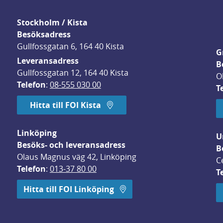
Stockholm / Kista
Besöksadress
Gullfossgatan 6, 164 40 Kista
G
Leveransadress
B
Gullfossgatan 12, 164 40 Kista
O
Telefon
: 
08-555 030 00
T
Hitta till FOI Kista
Linköping
U
Besöks- och leveransadress
B
Olaus Magnus väg 42, Linköping
C
Telefon
: 
013-37 80 00
T
 öppnas i nytt fönster.
Hitta till FOI Linköping