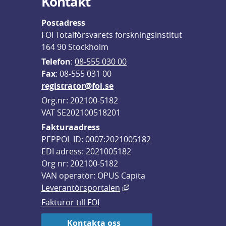
Kontakt
Postadress
FOI Totalförsvarets forskningsinstitut
164 90 Stockholm
Telefon
: 
08-555 030 00
F
ax
: 08-555 031 00
registrator@foi.se
Org.nr: 202100-5182
VAT SE202100518201
Fakturaadress
PEPPOL ID: 0007:2021005182
EDI adress: 2021005182
Org nr: 202100-5182
VAN operatör: OPUS Capita
Länk till annan webbplats,
Leverantörsportalen
Fakturor till FOI
Kontakta oss