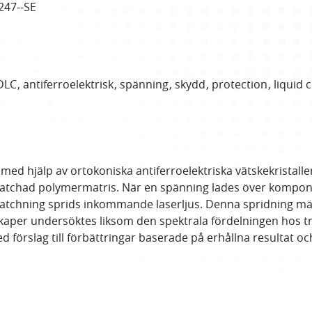
247--SE
DLC
antiferroelektrisk
spänning
skydd
protection
liquid c
 med hjälp av ortokoniska antiferroelektriska vätskekristal
matchad polymermatris. När en spänning lades över kompont
atchning sprids inkommande laserljus. Denna spridning mätt
r undersöktes liksom den spektrala fördelningen hos tran
d förslag till förbättringar baserade på erhållna resultat o