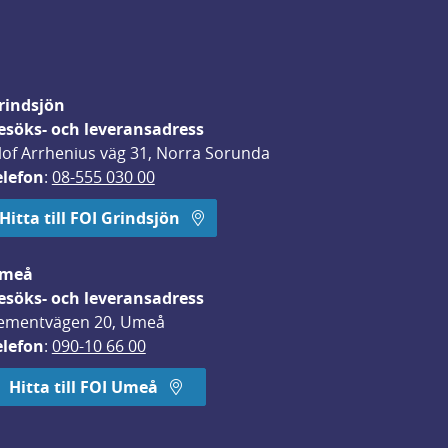
rindsjön
esöks- och leveransadress
lof Arrhenius väg 31, Norra Sorunda
elefon
: 
08-555 030 00
Hitta till FOI Grindsjön
meå
esöks- och leveransadress
ementvägen 20, Umeå
elefon
: 
090-10 66 00
Hitta till FOI Umeå