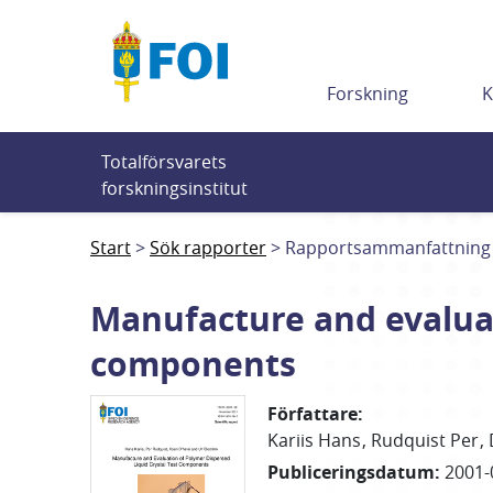
Till innehållet
Forskning
K
Totalförsvarets 
forskningsinstitut
Start
Sök rapporter
Rapportsammanfattning
Manufacture and evaluat
components
Författare
:
Kariis Hans
Rudquist Per
Publiceringsdatum
:
2001-