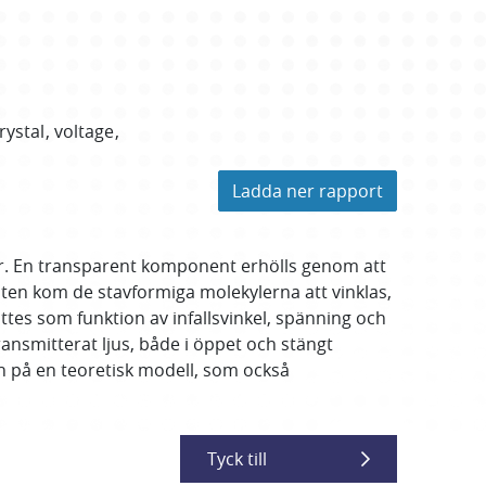
rystal
voltage
Ladda ner rapport
ler. En transparent komponent erhölls genom att
en kom de stavformiga molekylerna att vinklas,
es som funktion av infallsvinkel, spänning och
smitterat ljus, både i öppet och stängt
ch på en teoretisk modell, som också
Tyck till