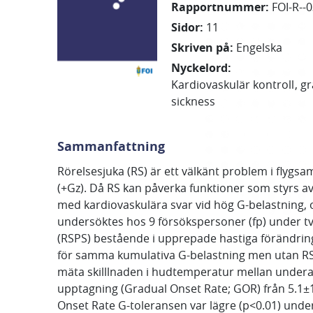
Rapportnummer
:
FOI-R--
Sidor
:
11
Skriven på
:
Engelska
Nyckelord
:
Kardiovaskulär kontroll
gr
sickness
Sammanfattning
Rörelsesjuka (RS) är ett välkänt problem i flyg
(+Gz). Då RS kan påverka funktioner som styrs a
med kardiovaskulära svar vid hög G-belastning, o
undersöktes hos 9 försökspersoner (fp) under tv
(RSPS) bestående i upprepade hastiga förändrin
för samma kumulativa G-belastning men utan RSP
mäta skilllnaden i hudtemperatur mellan under
upptagning (Gradual Onset Rate; GOR) från 5.1±1
Onset Rate G-toleransen var lägre (p<0.01) und