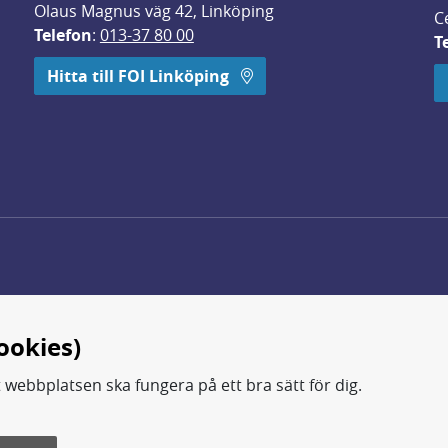
Olaus Magnus väg 42, Linköping
C
Telefon
: 
013-37 80 00
T
 öppnas i nytt fönster.
Hitta till FOI Linköping
ookies)
t webbplatsen ska fungera på ett bra sätt för dig.
d.
ning, metod- och teknikutveckling samt analyser och studie