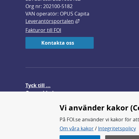
Org nr: 202100-5182
VAN operatör: OPUS Capita
Länk till annan webbplats,
Leverantörsportalen
Fakturor till FOI
Kontakta oss
Tyck till ...
Om webbplatsen
FOI-anställd i utlandet
Vi använder kakor (C
På FOI.se använder vi kakor för at
Om våra kakor
/
Integritetspolicy
FOI forskar för en säkrare värl
FOI:s kärnverksamhet är forsk