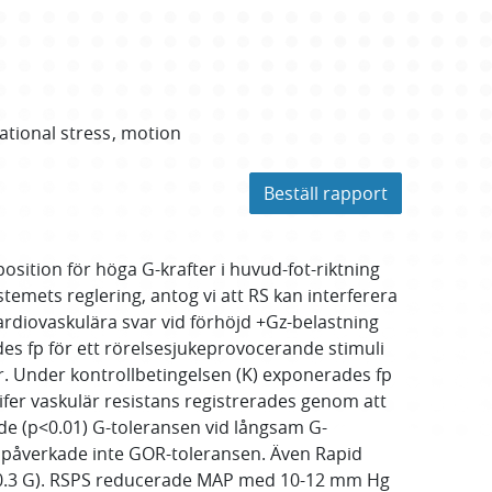
ational stress
motion
Beställ rapport
sition för höga G-krafter i huvud-fot-riktning
emets reglering, antog vi att RS kan interferera
ardiovaskulära svar vid förhöjd +Gz-belastning
es fp för ett rörelsesjukeprovocerande stimuli
. Under kontrollbetingelsen (K) exponerades fp
er vaskulär resistans registrerades genom att
e (p<0.01) G-toleransen vid långsam G-
n påverkade inte GOR-toleransen. Även Rapid
.4±0.3 G). RSPS reducerade MAP med 10-12 mm Hg