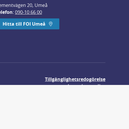
ementvägen 20, Umeå
elefon
: 
090-10 66 00
Hitta till FOI Umeå
Tillgänglighetsredogörelse
Integritetspolicy
Om våra kakor
r.