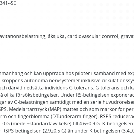
0341--SE
avitationsbelastning
åksjuka
cardiovascular control
gravit
sammanhang och kan uppträda hos piloter i samband med expo
v kroppens autonoma nervsystemet inklusive cirkulationssyst
ch därvid nedsätta individens G-tolerans. G-tolerans och k
å olika försöksbetingelser. Under RS-betingelsen exponerad
gar av G-belastningen samtidigt med en serie huvudrörelser
S. Medelartärttryck (MAP) mättes och som markör för perif
arm och fingerblomma (DTunderarm-finger). RSPS reducerad
.0 G (medel+standardavvikelse) till 4.6±0.9 G. K-betingelse
er RSPS-betingelsen (2.9±0.5 G) än under K-betingelsen (3