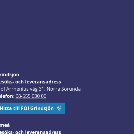
rindsjön
esöks- och leveransadress
lof Arrhenius väg 31, Norra Sorunda
elefon
: 
08-555 030 00
Hitta till FOI Grindsjön
meå
esöks- och leveransadress