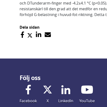
och DTunderarm-finger med -4.2±4.1 °C (p<0.05).
resistanskärl till den grad att det medför en reduk
förhöjd G-belastning i huvud-fot-riktning. Detta
Dela sidan
Följ oss
Facebook
X
LinkedIn
YouTube