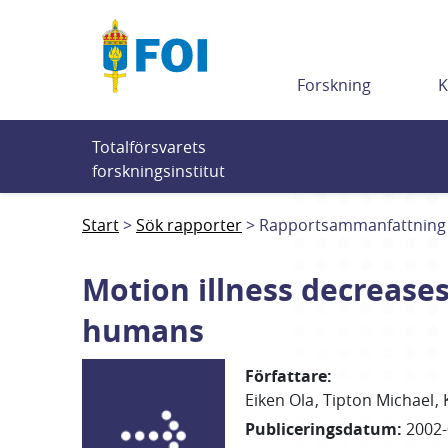
Till innehållet
Forskning
K
Totalförsvarets 
forskningsinstitut
Start
Sök rapporter
Rapportsammanfattning
Motion illness decreases 
humans
Författare
:
Eiken Ola
Tipton Michael
Publiceringsdatum
:
2002-