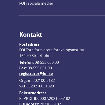
FOI i sociala medier
Kontakt
Postadress
FOI Totalförsvarets forskningsinstitut
164 90 Stockholm
Telefon
: 
08-555 030 00
F
ax
: 08-555 031 00
registrator@foi.se
Org.nr: 202100-5182
VAT SE202100518201
Fakturaadress
PEPPOL ID: 0007:2021005182
EDI adress: 2021005182