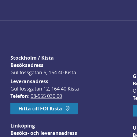
Stockholm / Kista
Besöksadress
Gullfossgatan 6, 164 40 Kista
G
Leveransadress
B
Gullfossgatan 12, 164 40 Kista
O
Telefon
: 
08-555 030 00
T
Hitta till FOI Kista
Linköping
U
Besöks- och leveransadress
B