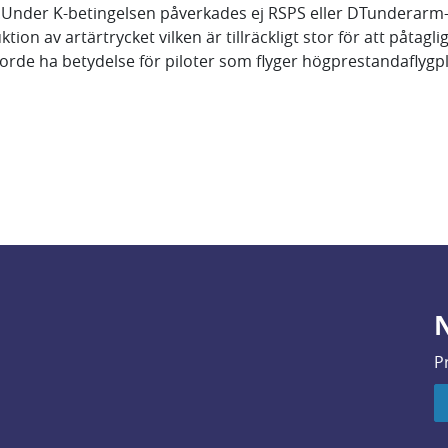
Under K-betingelsen påverkades ej RSPS eller DTunderarm-fi
tion av artärtrycket vilken är tillräckligt stor för att påtag
 torde ha betydelse för piloter som flyger högprestandaflygp
N
P