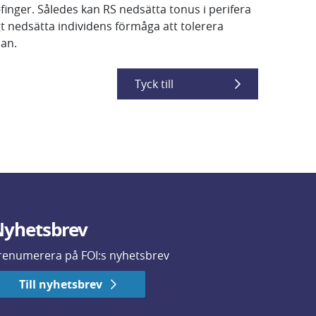
nger. Således kan RS nedsätta tonus i perifera
ligt nedsätta individens förmåga att tolerera
lan.
Tyck till
yhetsbrev
renumerera på FOI:s nyhetsbrev
Till nyhetsbrev