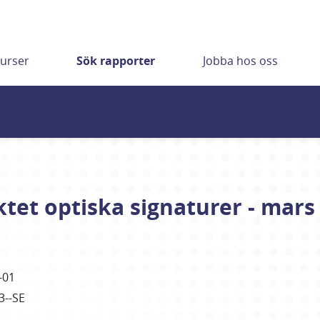
urser
Sök rapporter
Jobba hos oss
tet optiska signaturer - mars
-01
3--SE