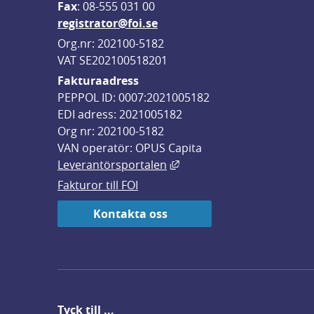
F
ax
: 08-555 031 00
registrator@foi.se
Org.nr: 202100-5182
VAT SE202100518201
Fakturaadress
PEPPOL ID: 0007:2021005182
EDI adress: 2021005182
Org nr: 202100-5182
VAN operatör: OPUS Capita
Länk till annan webbplats,
Leverantörsportalen
Fakturor till FOI
Kontakta oss
Tyck till ...