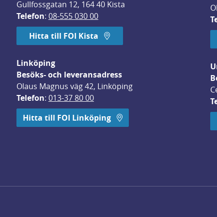
Gullfossgatan 12, 164 40 Kista
O
Telefon
: 
08-555 030 00
T
Hitta till FOI Kista
Linköping
U
Besöks- och leveransadress
B
Olaus Magnus väg 42, Linköping
C
Telefon
: 
013-37 80 00
T
 öppnas i nytt fönster.
Hitta till FOI Linköping