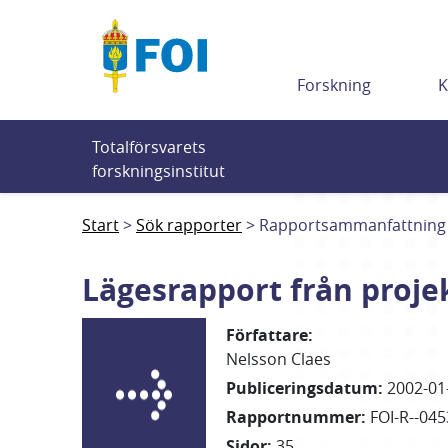
Till innehållet
Forskning
K
Totalförsvarets 
forskningsinstitut
Start
Sök rapporter
Rapportsammanfattning
Lägesrapport från projek
Författare
:
Nelsson Claes
Publiceringsdatum
:
2002-01
Rapportnummer
:
FOI-R--045
Sidor
:
35