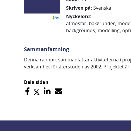
Skriven på
:
Svenska
Nyckelord
:
atmosfär
bakgrunder
model
backgrounds
modelling
opti
Sammanfattning
Denna rapport sammanfattar aktiviteterna i proj
verksamhet för återstoden av 2002. Projektet är
Dela sidan