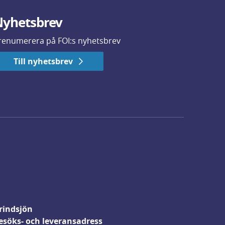
yhetsbrev
renumerera på FOI:s nyhetsbrev
Till nyhetsbrev
rindsjön
esöks- och leveransadress