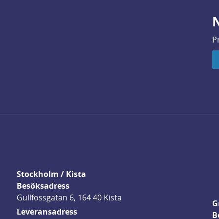
N
P
Stockholm / Kista
Besöksadress
Gullfossgatan 6, 164 40 Kista
G
Leveransadress
B