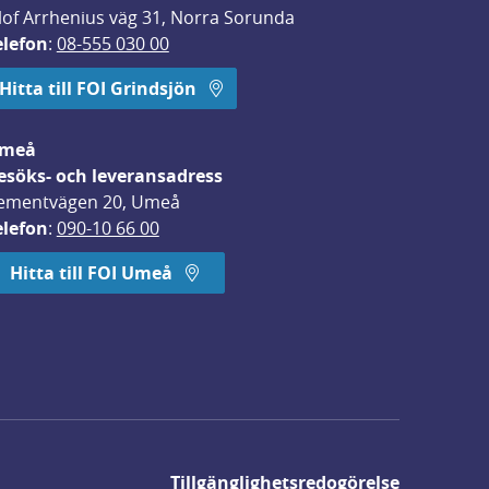
lof Arrhenius väg 31, Norra Sorunda
elefon
: 
08-555 030 00
Hitta till FOI Grindsjön
meå
esöks- och leveransadress
ementvägen 20, Umeå
elefon
: 
090-10 66 00
Hitta till FOI Umeå
Tillgänglighetsredogörelse