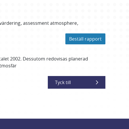
värdering
assessment atmosphere
Beställ rapport
rtalet 2002. Dessutom redovisas planerad
Atmosfär
Tyck till