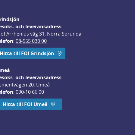
rindsjön
esöks- och leveransadress
lof Arrhenius väg 31, Norra Sorunda
elefon
: 
08-555 030 00
Hitta till FOI Grindsjön
meå
esöks- och leveransadress
ementvägen 20, Umeå
elefon
: 
090-10 66 00
Hitta till FOI Umeå