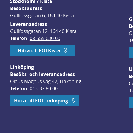
Stockholm / Kista
Besöksadress
Gullfossgatan 6, 164 40 Kista
G
Leveransadress
B
Gullfossgatan 12, 164 40 Kista
O
Telefon
: 
08-555 030 00
T
Hitta till FOI Kista
Linköping
U
Besöks- och leveransadress
B
Olaus Magnus väg 42, Linköping
C
Telefon
: 
013-37 80 00
T
 öppnas i nytt fönster.
Hitta till FOI Linköping