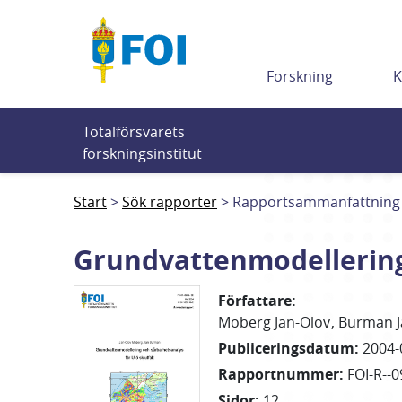
Till innehållet
Forskning
K
Totalförsvarets 
forskningsinstitut
Start
Sök rapporter
Rapportsammanfattning
Grundvattenmodellering 
Författare
:
Moberg Jan-Olov
Burman J
Publiceringsdatum
:
2004-
Rapportnummer
:
FOI-R--0
Sidor
:
12