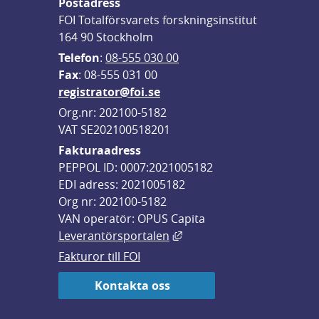
Postadress
FOI Totalförsvarets forskningsinstitut
164 90 Stockholm
Telefon
: 
08-555 030 00
F
ax
: 08-555 031 00
registrator@foi.se
Org.nr: 202100-5182
VAT SE202100518201
Fakturaadress
PEPPOL ID: 0007:2021005182
EDI adress: 2021005182
Org nr: 202100-5182
VAN operatör: OPUS Capita
Länk till annan webbplats,
Leverantörsportalen
Fakturor till FOI
Kontakta oss