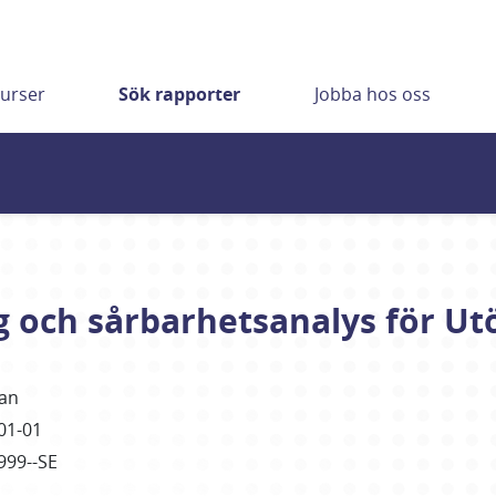
urser
Sök rapporter
Jobba hos oss
och sårbarhetsanalys för Utö
an
01-01
999--SE