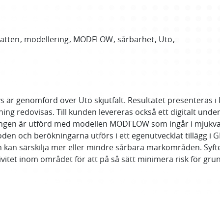
atten
modellering
MODFLOW
sårbarhet
Utö
 är genomförd över Utö skjutfält. Resultatet presenteras 
ing redovisas. Till kunden levereras också ett digitalt under
ingen är utförd med modellen MODFLOW som ingår i mjukv
 och berökningarna utförs i ett egenutvecklat tillägg i 
an kan särskilja mer eller mindre sårbara markområden. Sy
tivitet inom området för att på så sätt minimera risk för gr