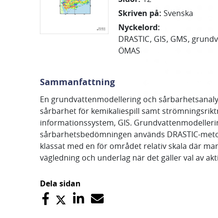
Skriven på
:
Svenska
Nyckelord
:
DRASTIC
GIS
GMS
grundv
ÖMAS
Sammanfattning
En grundvattenmodellering och sårbarhetsanalys
sårbarhet för kemikaliespill samt strömningsriktn
informationssystem, GIS. Grundvattenmodeller
sårbarhetsbedömningen används DRASTIC-metoden
klassat med en för området relativ skala där m
vägledning och underlag när det gäller val av ak
Dela sidan