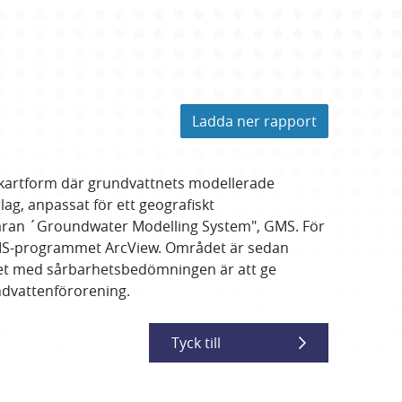
Ladda ner rapport
i kartform där grundvattnets modellerade
lag, anpassat för ett geografiskt
aran ´Groundwater Modelling System", GMS. För
GIS-programmet ArcView. Området är sedan
ftet med sårbarhetsbedömningen är att ge
undvattenförorening.
Tyck till