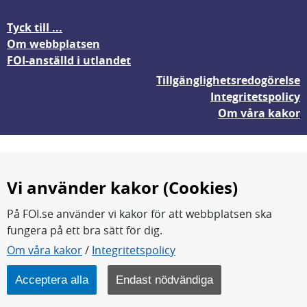
Tyck till ...
Om webbplatsen
FOI-anställd i utlandet
Tillgänglighetsredogörelse
Integritetspolicy
Om våra kakor
Vi använder kakor (Cookies)
På FOI.se använder vi kakor för att webbplatsen ska
fungera på ett bra sätt för dig.
FOI forskar för en säkrare värld.
Om våra kakor
/
Integritetspolicy
FOI:s kärnverksamhet är forskning, metod- och
teknikutveckling samt analyser och studier.
Acceptera alla
Endast nödvändiga
Myndigheten ligger under Försvarsdepartementet.