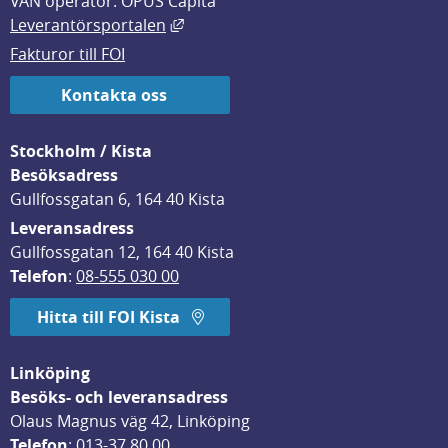
VAN operatör: OPUS Capita
Länk till annan webbplats, öppnas i
Leverantörsportalen
Fakturor till FOI
Kontakta oss
Stockholm / Kista
Besöksadress
Gullfossgatan 6, 164 40 Kista
Leveransadress
Gullfossgatan 12, 164 40 Kista
Telefon
: 
08-555 030 00
Hitta till FOI Kista
Linköping
Besöks- och leveransadress
Olaus Magnus väg 42, Linköping
Telefon
: 
013-37 80 00