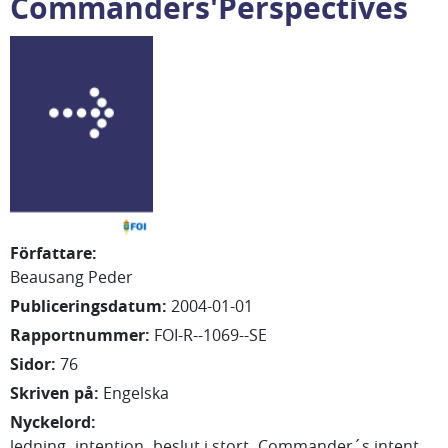
Commanders'Perspectives
Författare
:
Beausang Peder
Publiceringsdatum
:
2004-01-01
Rapportnummer
:
FOI-R--1069--SE
Sidor
:
76
Skriven på
:
Engelska
Nyckelord
:
ledning
intention
beslut i stort
Commander´s intent