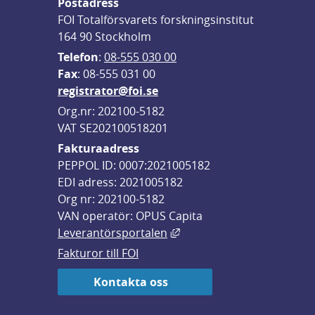
Postadress
FOI Totalförsvarets forskningsinstitut
164 90 Stockholm
Telefon
: 
08-555 030 00
F
ax
: 08-555 031 00
registrator@foi.se
Org.nr: 202100-5182
VAT SE202100518201
Fakturaadress
PEPPOL ID: 0007:2021005182
EDI adress: 2021005182
Org nr: 202100-5182
VAN operatör: OPUS Capita
Länk till annan webbplats,
Leverantörsportalen
Fakturor till FOI
Kontakta oss