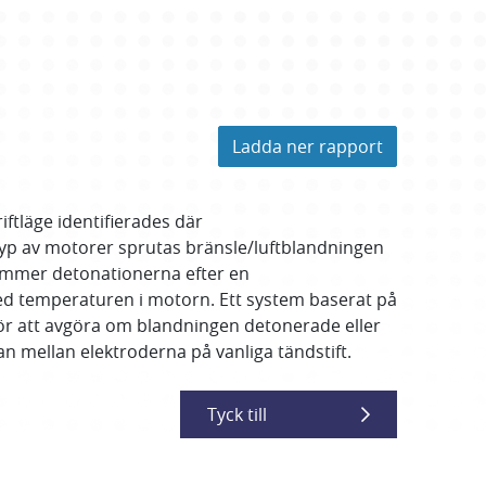
Ladda ner rapport
iftläge identifierades där
a typ av motorer sprutas bränsle/luftblandningen
kommer detonationerna efter en
l med temperaturen i motorn. Ett system baserat på
för att avgöra om blandningen detonerade eller
 mellan elektroderna på vanliga tändstift.
Tyck till