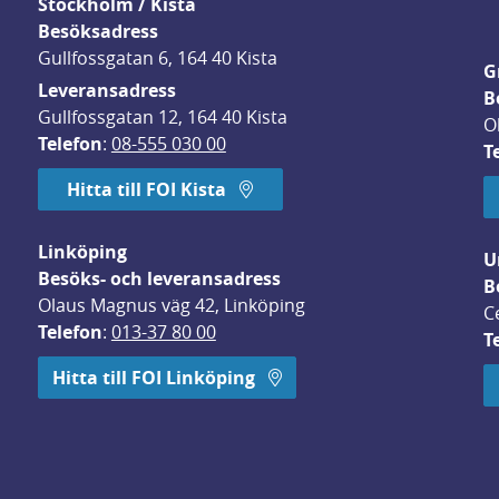
Stockholm / Kista
Besöksadress
Gullfossgatan 6, 164 40 Kista
G
Leveransadress
B
Gullfossgatan 12, 164 40 Kista
O
Telefon
: 
08-555 030 00
T
Hitta till FOI Kista
Linköping
U
Besöks- och leveransadress
B
Olaus Magnus väg 42, Linköping
C
Telefon
: 
013-37 80 00
T
 öppnas i nytt fönster.
Hitta till FOI Linköping