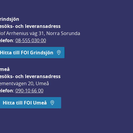
rindsjön
esöks- och leveransadress
lof Arrhenius väg 31, Norra Sorunda
elefon
: 
08-555 030 00
Hitta till FOI Grindsjön
meå
esöks- och leveransadress
ementvägen 20, Umeå
elefon
: 
090-10 66 00
Hitta till FOI Umeå