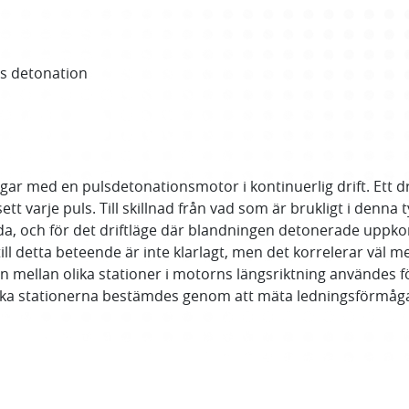
ls detonation
gar med en pulsdetonationsmotor i kontinuerlig drift. Ett dr
tt varje puls. Till skillnad från vad som är brukligt i denn
sida, och för det driftläge där blandningen detonerade upp
till detta beteende är inte klarlagt, men det korrelerar vä
 mellan olika stationer i motorns längsriktning användes 
lika stationerna bestämdes genom att mäta ledningsförmågan