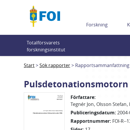
Till innehållet
Forskning
K
Totalförsvarets 
forskningsinstitut
Start
Sök rapporter
Rapportsammanfattning
Pulsdetonationsmotorn 
Författare
:
Tegnér Jon
Olsson Stefan
Publiceringsdatum
:
2004-
Rapportnummer
:
FOI-R--1
Sidor
:
17