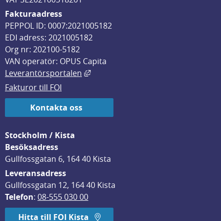
Fakturaadress
PEPPOL ID: 0007:2021005182
EDI adress: 2021005182
Org nr: 202100-5182
VAN operatör: OPUS Capita
Länk till annan webbplats, öppnas i
Leverantörsportalen
Fakturor till FOI
Kontakta oss
Stockholm / Kista
Besöksadress
Gullfossgatan 6, 164 40 Kista
Leveransadress
Gullfossgatan 12, 164 40 Kista
Telefon
: 
08-555 030 00
Hitta till FOI Kista