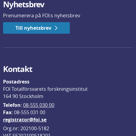
Nyhetsbrev
Prenumerera på FOI:s nyhetsbrev
Till nyhetsbrev
Kontakt
Postadress
FOI Totalförsvarets forskningsinstitut
164 90 Stockholm
Telefon
: 
08-555 030 00
F
ax
: 08-555 031 00
registrator@foi.se
Org.nr: 202100-5182
VAT SE202100518201