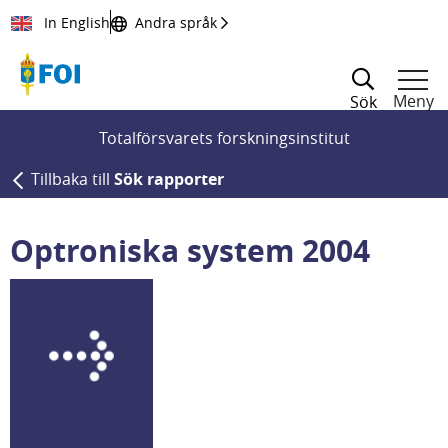
Till innehållet
In English
Andra språk
Meny
Sök
Totalförsvarets forskningsinstitut
Tillbaka till
Sök rapporter
Optroniska system 2004