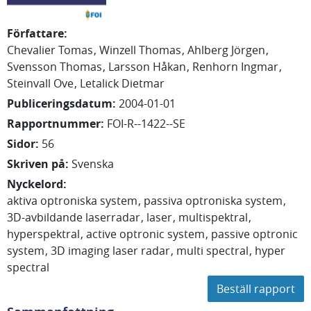
Författare
:
Chevalier Tomas
Winzell Thomas
Ahlberg Jörgen
Svensson Thomas
Larsson Håkan
Renhorn Ingmar
Steinvall Ove
Letalick Dietmar
Publiceringsdatum
:
2004-01-01
Rapportnummer
:
FOI-R--1422--SE
Sidor
:
56
Skriven på
:
Svenska
Nyckelord
:
aktiva optroniska system
passiva optroniska system
3D-avbildande laserradar
laser
multispektral
hyperspektral
active optronic system
passive optronic
system
3D imaging laser radar
multi spectral
hyper
spectral
Beställ rapport