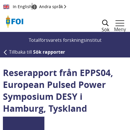
Till innehållet
In English
Andra språk
Meny
Sök
Totalförsvarets forskningsinstitut
Tillbaka till
Sök rapporter
Reserapport från EPPS04,
European Pulsed Power
Symposium DESY i
Hamburg, Tyskland