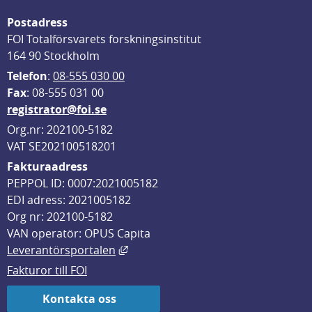
Postadress
FOI Totalförsvarets forskningsinstitut
164 90 Stockholm
Telefon
: 
08-555 030 00
F
ax
: 08-555 031 00
registrator@foi.se
Org.nr: 202100-5182
VAT SE202100518201
Fakturaadress
PEPPOL ID: 0007:2021005182
EDI adress: 2021005182
Org nr: 202100-5182
VAN operatör: OPUS Capita
Länk till annan webbplats, öppnas i
Leverantörsportalen
Fakturor till FOI
Kontakta oss