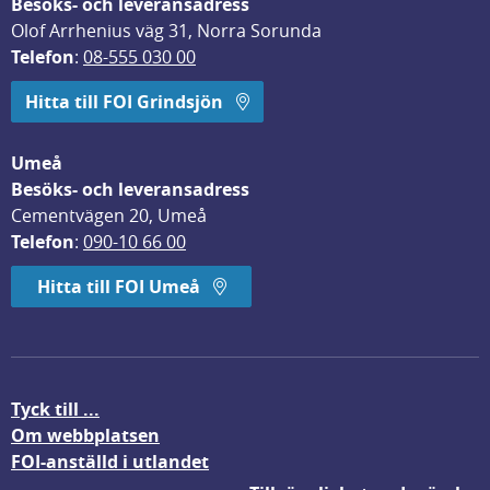
Besöks- och leveransadress
Olof Arrhenius väg 31, Norra Sorunda
Telefon
: 
08-555 030 00
Hitta till FOI Grindsjön
Umeå
Besöks- och leveransadress
Cementvägen 20, Umeå
Telefon
: 
090-10 66 00
Hitta till FOI Umeå
Tyck till ...
Om webbplatsen
FOI-anställd i utlandet