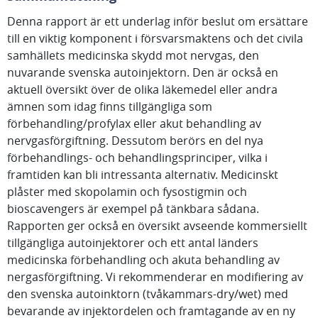
Denna rapport är ett underlag inför beslut om ersättare
till en viktig komponent i försvarsmaktens och det civila
samhällets medicinska skydd mot nervgas, den
nuvarande svenska autoinjektorn. Den är också en
aktuell översikt över de olika läkemedel eller andra
ämnen som idag finns tillgängliga som
förbehandling/profylax eller akut behandling av
nervgasförgiftning. Dessutom berörs en del nya
förbehandlings- och behandlingsprinciper, vilka i
framtiden kan bli intressanta alternativ. Medicinskt
plåster med skopolamin och fysostigmin och
bioscavengers är exempel på tänkbara sådana.
Rapporten ger också en översikt avseende kommersiellt
tillgängliga autoinjektorer och ett antal länders
medicinska förbehandling och akuta behandling av
nergasförgiftning. Vi rekommenderar en modifiering av
den svenska autoinktorn (tvåkammars-dry/wet) med
bevarande av injektordelen och framtagande av en ny