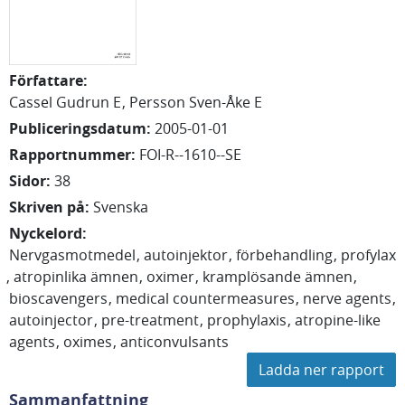
Författare
:
Cassel Gudrun E
Persson Sven-Åke E
Publiceringsdatum
:
2005-01-01
Rapportnummer
:
FOI-R--1610--SE
Sidor
:
38
Skriven på
:
Svenska
Nyckelord
:
Nervgasmotmedel
autoinjektor
förbehandling
profylax
atropinlika ämnen
oximer
kramplösande ämnen
bioscavengers
medical countermeasures
nerve agents
autoinjector
pre-treatment
prophylaxis
atropine-like
agents
oximes
anticonvulsants
Ladda ner rapport
Sammanfattning