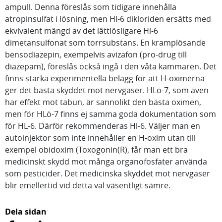
ampull. Denna föreslås som tidigare innehålla
atropinsulfat i lösning, men Hl-6 dikloriden ersätts med
ekvivalent mängd av det lättlösligare Hl-6
dimetansulfonat som torrsubstans. En kramplösande
bensodiazepin, exempelvis avizafon (pro-drug till
diazepam), föreslås också ingå i den våta kammaren. Det
finns starka experimentella belägg för att H-oximerna
ger det bästa skyddet mot nervgaser. HLö-7, som även
har effekt mot tabun, är sannolikt den bästa oximen,
men för HLö-7 finns ej samma goda dokumentation som
för HL-6. Därför rekommenderas Hl-6. Väljer man en
autoinjektor som inte innehåller en H-oxim utan till
exempel obidoxim (Toxogonin(R), får man ett bra
medicinskt skydd mot många organofosfater använda
som pesticider. Det medicinska skyddet mot nervgaser
blir emellertid vid detta val väsentligt sämre.
Dela sidan