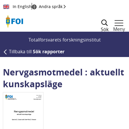
Till innehållet
In English
Andra språk
Meny
Sök
Totalförsvarets forskningsinstitut
Tillbaka till
Sök rapporter
Nervgasmotmedel : aktuellt
kunskapsläge