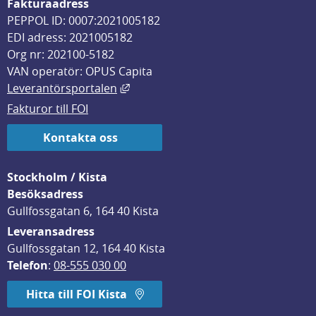
Fakturaadress
PEPPOL ID: 0007:2021005182
EDI adress: 2021005182
Org nr: 202100-5182
VAN operatör: OPUS Capita
Länk till annan webbplats, öppnas i
Leverantörsportalen
Fakturor till FOI
Kontakta oss
Stockholm / Kista
Besöksadress
Gullfossgatan 6, 164 40 Kista
Leveransadress
Gullfossgatan 12, 164 40 Kista
Telefon
: 
08-555 030 00
Hitta till FOI Kista