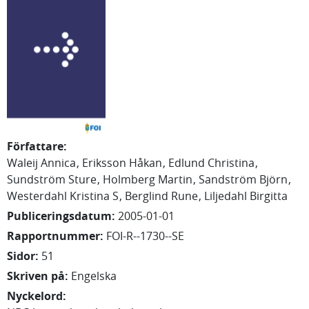
Författare
:
Waleij Annica
Eriksson Håkan
Edlund Christina
Sundström Sture
Holmberg Martin
Sandström Björn
Westerdahl Kristina S
Berglind Rune
Liljedahl Birgitta
Publiceringsdatum
:
2005-01-01
Rapportnummer
:
FOI-R--1730--SE
Sidor
:
51
Skriven på
:
Engelska
Nyckelord
: