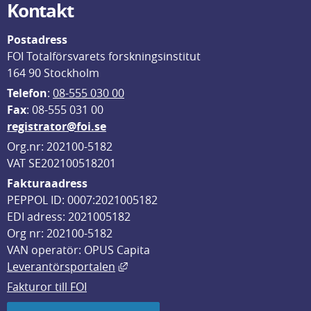
Kontakt
Postadress
FOI Totalförsvarets forskningsinstitut
164 90 Stockholm
Telefon
: 
08-555 030 00
F
ax
: 08-555 031 00
registrator@foi.se
Org.nr: 202100-5182
VAT SE202100518201
Fakturaadress
PEPPOL ID: 0007:2021005182
EDI adress: 2021005182
Org nr: 202100-5182
VAN operatör: OPUS Capita
Länk till annan webbplats, öppnas i
Leverantörsportalen
Fakturor till FOI