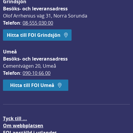
Grindsjön
Besöks- och leveransadress
Olof Arrhenius väg 31, Norra Sorunda
Telefon
: 
08-555 030 00
Hitta till FOI Grindsjön
Umeå
Besöks- och leveransadress
Cementvägen 20, Umeå
Telefon
: 
090-10 66 00
Hitta till FOI Umeå
Tyck till ...
Om webbplatsen
FOI-anställd i utlandet