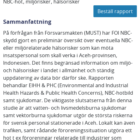
NBC-hot
miljörisker
hälsorisker
Beställ rapport
Sammanfattning
På förfrågan från Försvarsmakten (MUST) har FOI NBC-
skydd gjort en preliminär översikt över eventuella NBC-
eller miljörelaterade hälsorisker som kan möta
insatspersonal som skall verka i Aceh-provinsen,
Indonesien. Det finns begränsad information om miljö-
och hälsorisker i landet i allmänhet och ständig
uppdatering av data bör därför ske. Rapporten
behandlar EIHH & PHC (Environmental and Industrial
Health Hazards & Public Health Concerns), NBC-hotbild
samt sjukdomar. De viktigaste slutsatserna från denna
studie är att vatten- och livsmedelsburna sjukdomar
samt vektorburna sjukdomar utgör de största riskerna
för svensk personal stationerade i Aceh. Lokalt kan även
trafiken, samt rådande föroreningssituation utgöra ett
hot t ex föroreningar relaterade till industrier som