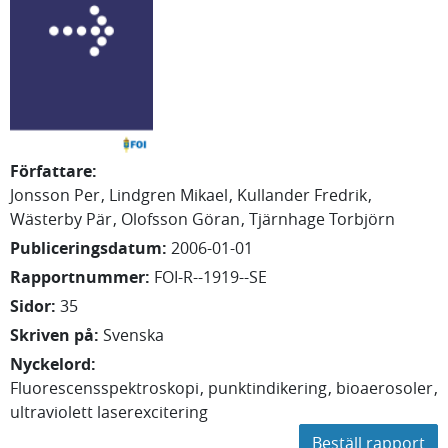
Författare
:
Jonsson Per
Lindgren Mikael
Kullander Fredrik
Wästerby Pär
Olofsson Göran
Tjärnhage Torbjörn
Publiceringsdatum
:
2006-01-01
Rapportnummer
:
FOI-R--1919--SE
Sidor
:
35
Skriven på
:
Svenska
Nyckelord
:
Fluorescensspektroskopi
punktindikering
bioaerosoler
ultraviolett laserexcitering
Beställ rapport