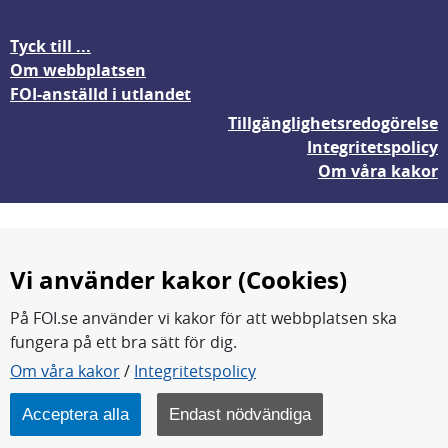
Tyck till ...
Om webbplatsen
FOI-anställd i utlandet
Tillgänglighetsredogörelse
Integritetspolicy
Om våra kakor
Vi använder kakor (Cookies)
På FOI.se använder vi kakor för att webbplatsen ska
fungera på ett bra sätt för dig.
FOI forskar för en säkrare värld.
Om våra kakor
/
Integritetspolicy
FOI:s kärnverksamhet är forskning, metod- och
teknikutveckling samt analyser och studier.
Acceptera alla
Endast nödvändiga
Myndigheten ligger under Försvarsdepartementet.