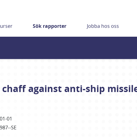
urser
Sök rapporter
Jobba hos oss
haff against anti-ship missil
01-01
1987--SE