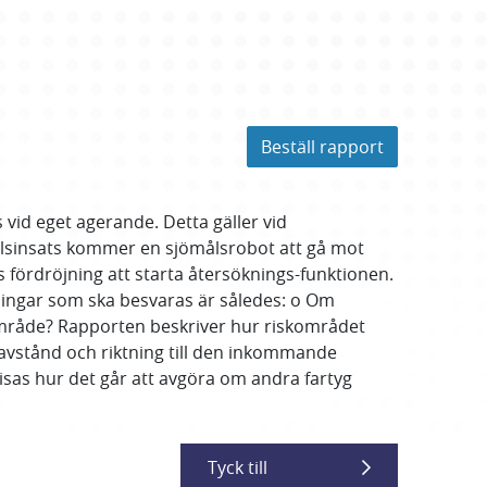
Beställ rapport
s vid eget agerande. Detta gäller vid
ålsinsats kommer en sjömålsrobot att gå mot
ördröjning att starta återsöknings-funktionen.
llningar som ska besvaras är således: o Om
område? Rapporten beskriver hur riskområdet
 avstånd och riktning till den inkommande
visas hur det går att avgöra om andra fartyg
Tyck till