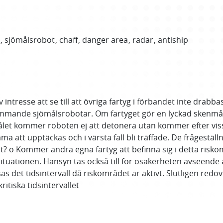
r
sjömålsrobot
chaff
danger area
radar
antiship
ntresse att se till att övriga fartyg i förbandet inte drabba
kommande sjömålsrobotar. Om fartyget gör en lyckad skenm
t kommer roboten ej att detonera utan kommer efter viss f
ma att upptäckas och i värsta fall bli träffade. De frågestä
? o Kommer andra egna fartyg att befinna sig i detta risk
ituationen. Hänsyn tas också till för osäkerheten avseende
s det tidsintervall då riskområdet är aktivt. Slutligen redo
itiska tidsintervallet