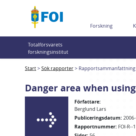
Till innehållet
Forskning
K
Totalförsvarets 
forskningsinstitut
Start
Sök rapporter
Rapportsammanfattning
Danger area when using c
Författare
:
Berglund Lars
Publiceringsdatum
:
2006-
Rapportnummer
:
FOI-R--
Sidor
:
56