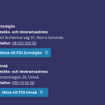
rindsjön
esöks- och leveransadress
lof Arrhenius väg 31, Norra Sorunda
elefon
: 
08-555 030 00
Hitta till FOI Grindsjön
meå
esöks- och leveransadress
ementvägen 20, Umeå
elefon
: 
090-10 66 00
Hitta till FOI Umeå