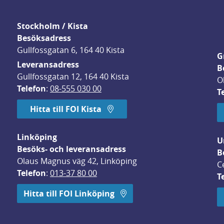
Stockholm / Kista
Besöksadress
Gullfossgatan 6, 164 40 Kista
G
Leveransadress
B
Gullfossgatan 12, 164 40 Kista
O
Telefon
: 
08-555 030 00
T
Hitta till FOI Kista
Linköping
U
Besöks- och leveransadress
B
Olaus Magnus väg 42, Linköping
C
Telefon
: 
013-37 80 00
T
 öppnas i nytt fönster.
Hitta till FOI Linköping