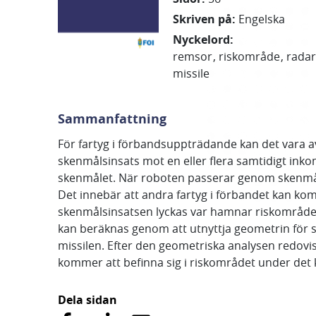
Skriven på
:
Engelska
Nyckelord
:
remsor
riskområde
rada
missile
Sammanfattning
För fartyg i förbandsuppträdande kan det vara av i
skenmålsinsats mot en eller flera samtidigt in
skenmålet. När roboten passerar genom skenmåle
Det innebär att andra fartyg i förbandet kan kom
skenmålsinsatsen lyckas var hamnar riskområdet
kan beräknas genom att utnyttja geometrin för s
missilen. Efter den geometriska analysen redovisa
kommer att befinna sig i riskområdet under det kr
Dela sidan