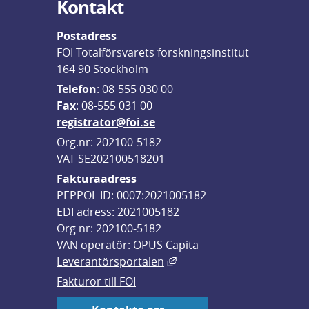
Kontakt
Postadress
FOI Totalförsvarets forskningsinstitut
164 90 Stockholm
Telefon
: 
08-555 030 00
F
ax
: 08-555 031 00
registrator@foi.se
Org.nr: 202100-5182
VAT SE202100518201
Fakturaadress
PEPPOL ID: 0007:2021005182
EDI adress: 2021005182
Org nr: 202100-5182
VAN operatör: OPUS Capita
Länk till annan webbplats,
Leverantörsportalen
Fakturor till FOI