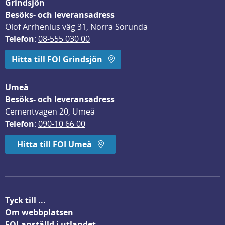
Grindsjön
Besöks- och leveransadress
Olof Arrhenius väg 31, Norra Sorunda
Telefon
: 
08-555 030 00
Hitta till FOI Grindsjön
Umeå
Besöks- och leveransadress
Cementvägen 20, Umeå
Telefon
: 
090-10 66 00
Hitta till FOI Umeå
Tyck till ...
Om webbplatsen
FOI-anställd i utlandet