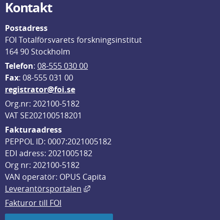
Kontakt
Postadress
FOI Totalförsvarets forskningsinstitut
164 90 Stockholm
Telefon
: 
08-555 030 00
F
ax
: 08-555 031 00
registrator@foi.se
Org.nr: 202100-5182
VAT SE202100518201
Fakturaadress
PEPPOL ID: 0007:2021005182
EDI adress: 2021005182
Org nr: 202100-5182
VAN operatör: OPUS Capita
Länk till annan webbplats, öppnas i
Leverantörsportalen
Fakturor till FOI