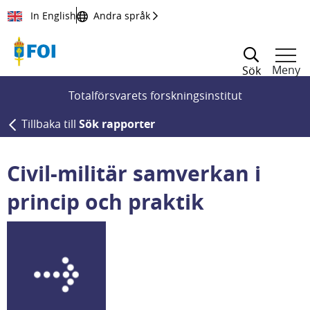
Till innehållet
In English
Andra språk
Meny
Sök
Totalförsvarets forskningsinstitut
Tillbaka till
Sök rapporter
Civil-militär samverkan i
princip och praktik