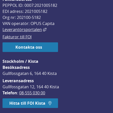
PEPPOL ID: 0007:2021005182
EDI adress: 2021005182
Org nr: 202100-5182
VAN operatör: OPUS Capita
Länk till annan webbplats, öppnas i
Leverantörsportalen
Fakturor till FOI
Kontakta oss
Stockholm / Kista
Besöksadress
Gullfossgatan 6, 164 40 Kista
Leveransadress
Gullfossgatan 12, 164 40 Kista
Telefon
: 
08-555 030 00
Hitta till FOI Kista