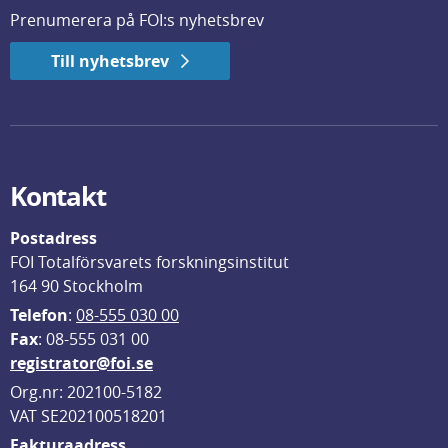
Prenumerera på FOI:s nyhetsbrev
Till nyhetsbrev
Kontakt
Postadress
FOI Totalförsvarets forskningsinstitut
164 90 Stockholm
Telefon
: 
08-555 030 00
F
ax
: 08-555 031 00
registrator@foi.se
Org.nr: 202100-5182
VAT SE202100518201
Fakturaadress