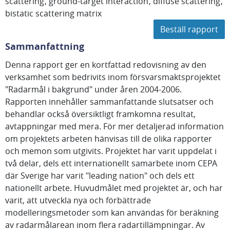
scattering
ground-target interaction
diffuse scattering
bistatic scattering matrix
Beställ rapport
Sammanfattning
Denna rapport ger en kortfattad redovisning av den
verksamhet som bedrivits inom försvarsmaktsprojektet
"Radarmål i bakgrund" under åren 2004-2006.
Rapporten innehåller sammanfattande slutsatser och
behandlar också översiktligt framkomna resultat,
avtappningar med mera. För mer detaljerad information
om projektets arbeten hänvisas till de olika rapporter
och memon som utgivits. Projektet har varit uppdelat i
två delar, dels ett internationellt samarbete inom CEPA
där Sverige har varit "leading nation" och dels ett
nationellt arbete. Huvudmålet med projektet är, och har
varit, att utveckla nya och förbättrade
modelleringsmetoder som kan användas för beräkning
av radarmålarean inom flera radartillämpningar. Av