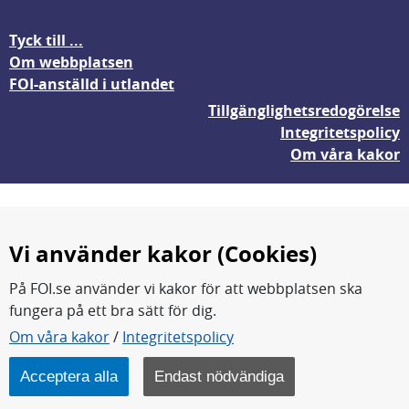
Tyck till ...
Om webbplatsen
FOI-anställd i utlandet
Tillgänglighetsredogörelse
Integritetspolicy
Om våra kakor
Vi använder kakor (Cookies)
På FOI.se använder vi kakor för att webbplatsen ska
fungera på ett bra sätt för dig.
FOI forskar för en säkrare värld.
Om våra kakor
/
Integritetspolicy
FOI:s kärnverksamhet är forskning, metod- och
teknikutveckling samt analyser och studier.
Acceptera alla
Endast nödvändiga
Myndigheten ligger under Försvarsdepartementet.