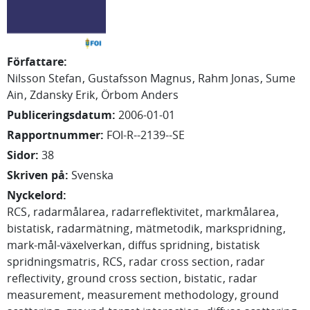
Författare
:
Nilsson Stefan
Gustafsson Magnus
Rahm Jonas
Sume
Ain
Zdansky Erik
Örbom Anders
Publiceringsdatum
:
2006-01-01
Rapportnummer
:
FOI-R--2139--SE
Sidor
:
38
Skriven på
:
Svenska
Nyckelord
:
RCS
radarmålarea
radarreflektivitet
markmålarea
bistatisk
radarmätning
mätmetodik
markspridning
mark-mål-växelverkan
diffus spridning
bistatisk
spridningsmatris
RCS
radar cross section
radar
reflectivity
ground cross section
bistatic
radar
measurement
measurement methodology
ground