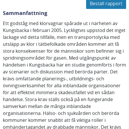
Beställ rapport
Sammanfattning
Ett godståg med klorvagnar spårade ut i närheten av
Kungsbacka i februari 2005. Lyckligtvis uppstod det inget
läckage vid detta tillfälle, men en transportolycka med
utsläpp av klor i tätbefolkade områden kommer att få
stora konsekvenser för de människor som befinner sig i
spridningsområdet för gasen. Med utgångspunkt av
händelsen i Kungsbacka har en studie genomförts i form
av scenarier och diskussion med berörda parter. Det
krävs omfattande planerings-, utbildnings- och
övningsverksamhet för alla inblandade organisationer
för att effektivt minimera skadeutfallet vid en sådan
händelse. Stora krav ställs också på en fungerande
samverkan mellan de många inblandade
organisationerna. Hälso- och sjukvården och berörda
kommuner kommer snabbt att få viktiga roller i
omhändertagandet av drabbade människor. Det krävs