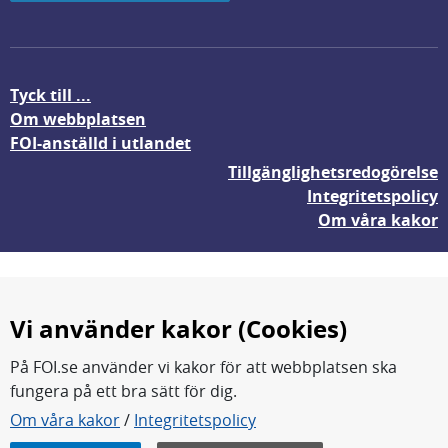
Tyck till ...
Om webbplatsen
FOI-anställd i utlandet
Tillgänglighetsredogörelse
Integritetspolicy
Om våra kakor
Vi använder kakor (Cookies)
På FOI.se använder vi kakor för att webbplatsen ska
fungera på ett bra sätt för dig.
FOI forskar för en säkrare värld.
Om våra kakor
/
Integritetspolicy
FOI:s kärnverksamhet är forskning, metod- och