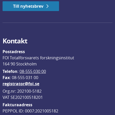
Till nyhetsbrev
Kontakt
Postadress
FOI Totalförsvarets forskningsinstitut
164 90 Stockholm
Telefon
: 
08-555 030 00
F
ax
: 08-555 031 00
registrator@foi.se
Org.nr: 202100-5182
VAT SE202100518201
Fakturaadress
PEPPOL ID: 0007:2021005182