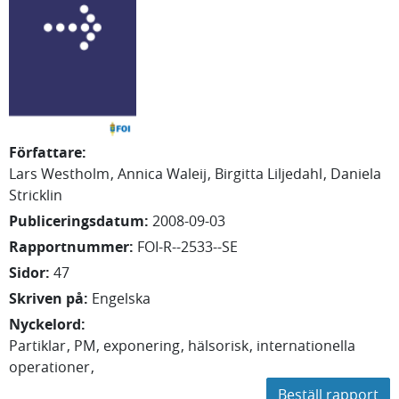
Författare
:
Lars Westholm
Annica Waleij
Birgitta Liljedahl
Daniela
Stricklin
Publiceringsdatum
:
2008-09-03
Rapportnummer
:
FOI-R--2533--SE
Sidor
:
47
Skriven på
:
Engelska
Nyckelord
:
Partiklar
PM
exponering
hälsorisk
internationella
operationer
Beställ rapport