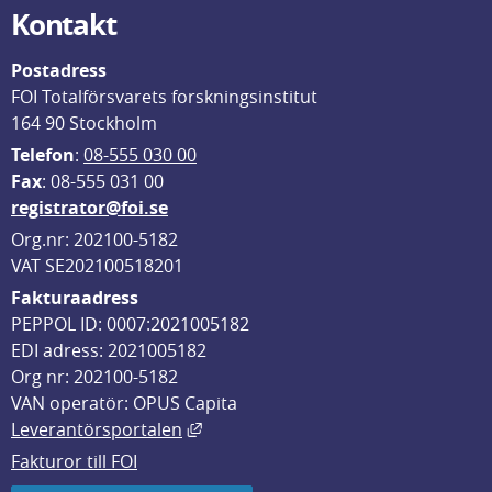
Kontakt
Postadress
FOI Totalförsvarets forskningsinstitut
164 90 Stockholm
Telefon
: 
08-555 030 00
F
ax
: 08-555 031 00
registrator@foi.se
Org.nr: 202100-5182
VAT SE202100518201
Fakturaadress
PEPPOL ID: 0007:2021005182
EDI adress: 2021005182
Org nr: 202100-5182
VAN operatör: OPUS Capita
Länk till annan webbplats, öppnas i
Leverantörsportalen
Fakturor till FOI