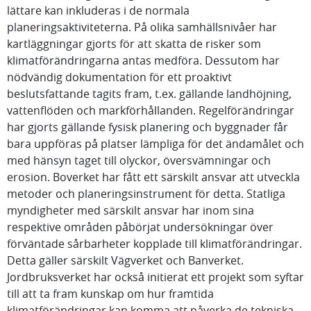
lättare kan inkluderas i de normala
planeringsaktiviteterna. På olika samhällsnivåer har
kartläggningar gjorts för att skatta de risker som
klimatförändringarna antas medföra. Dessutom har
nödvändig dokumentation för ett proaktivt
beslutsfattande tagits fram, t.ex. gällande landhöjning,
vattenflöden och markförhållanden. Regelförändringar
har gjorts gällande fysisk planering och byggnader får
bara uppföras på platser lämpliga för det ändamålet och
med hänsyn taget till olyckor, översvämningar och
erosion. Boverket har fått ett särskilt ansvar att utveckla
metoder och planeringsinstrument för detta. Statliga
myndigheter med särskilt ansvar har inom sina
respektive områden påbörjat undersökningar över
förväntade sårbarheter kopplade till klimatförändringar.
Detta gäller särskilt Vägverket och Banverket.
Jordbruksverket har också initierat ett projekt som syftar
till att ta fram kunskap om hur framtida
klimatförändringar kan komma att påverka de tekniska