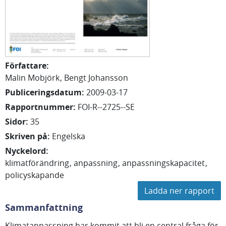
Författare
:
Malin Mobjörk
Bengt Johansson
Publiceringsdatum
:
2009-03-17
Rapportnummer
:
FOI-R--2725--SE
Sidor
:
35
Skriven på
:
Engelska
Nyckelord
:
klimatförändring
anpassning
anpassningskapacitet
policyskapande
Ladda ner rapport
Sammanfattning
Klimatanpassning har kommit att bli en central fråga för