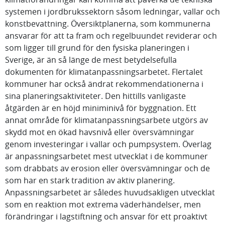
systemen i jordbrukssektorn såsom ledningar, vallar och
konstbevattning. Översiktplanerna, som kommunerna
ansvarar för att ta fram och regelbuundet reviderar och
som ligger till grund för den fysiska planeringen i
Sverige, är än så länge de mest betydelsefulla
dokumenten för klimatanpassningsarbetet. Flertalet
kommuner har också ändrat rekommendationerna i
sina planeringsaktiviteter. Den hittills vanligaste
åtgärden är en höjd miniminivå för byggnation. Ett
annat område för klimatanpassningsarbete utgörs av
skydd mot en ökad havsnivå eller översvämningar
genom investeringar i vallar och pumpsystem. Överlag
är anpassningsarbetet mest utvecklat i de kommuner
som drabbats av erosion eller översvämningar och de
som har en stark tradition av aktiv planering.
Anpassningsarbetet är således huvudsakligen utvecklat
som en reaktion mot extrema väderhändelser, men
förändringar i lagstiftning och ansvar för ett proaktivt