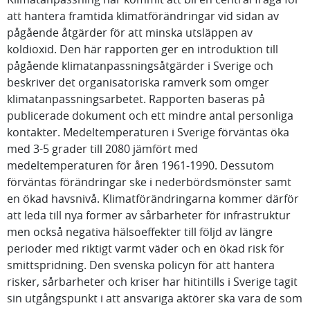
att hantera framtida klimatförändringar vid sidan av
pågående åtgärder för att minska utsläppen av
koldioxid. Den här rapporten ger en introduktion till
pågående klimatanpassningsåtgärder i Sverige och
beskriver det organisatoriska ramverk som omger
klimatanpassningsarbetet. Rapporten baseras på
publicerade dokument och ett mindre antal personliga
kontakter. Medeltemperaturen i Sverige förväntas öka
med 3-5 grader till 2080 jämfört med
medeltemperaturen för åren 1961-1990. Dessutom
förväntas förändringar ske i nederbördsmönster samt
en ökad havsnivå. Klimatförändringarna kommer därför
att leda till nya former av sårbarheter för infrastruktur
men också negativa hälsoeffekter till följd av längre
perioder med riktigt varmt väder och en ökad risk för
smittspridning. Den svenska policyn för att hantera
risker, sårbarheter och kriser har hitintills i Sverige tagit
sin utgångspunkt i att ansvariga aktörer ska vara de som