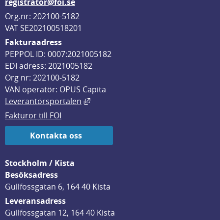
registrator@foi.se
Org.nr: 202100-5182
VAT SE202100518201
Fakturaadress
PEPPOL ID: 0007:2021005182
EDI adress: 2021005182
Org nr: 202100-5182
VAN operatör: OPUS Capita
Länk till annan webbplats, öppnas i
Leverantörsportalen
Fakturor till FOI
Kontakta oss
Stockholm / Kista
Besöksadress
Gullfossgatan 6, 164 40 Kista
Leveransadress
Gullfossgatan 12, 164 40 Kista