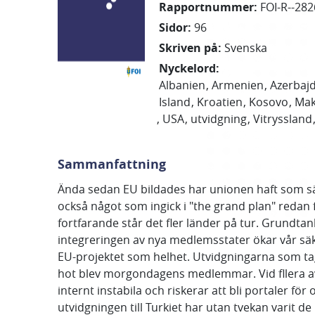
Rapportnummer
:
FOI-R--282
Sidor
:
96
Skriven på
:
Svenska
Nyckelord
:
Albanien
Armenien
Azerbajd
Island
Kroatien
Kosovo
Mak
USA
utvidgning
Vitryssland
Sammanfattning
Ända sedan EU bildades har unionen haft som säk
också något som ingick i "the grand plan" redan
fortfarande står det fler länder på tur. Grundt
integreringen av nya medlemsstater ökar vår sä
EU-projektet som helhet. Utvidgningarna som t
hot blev morgondagens medlemmar. Vid fllera av 
internt instabila och riskerar att bli portaler fö
utvidgningen till Turkiet har utan tvekan varit d