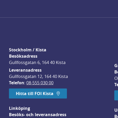
Stockholm / Kista
Besöksadress
Gullfossgatan 6, 164 40 Kista
G
Leveransadress
B
Gullfossgatan 12, 164 40 Kista
O
Telefon
: 
08-555 030 00
T
Hitta till FOI Kista
Linköping
U
Besöks- och leveransadress
B