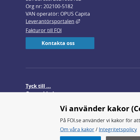
Org nr: 202100-5182
VAN operatör: OPUS Capita
Länk till annan webbplats,
Leverantörsportalen
Fakturor till FOI
Kontakta oss
Tyck till ...
Om webbplatsen
FOI-anställd i utlandet
Vi använder kakor (C
På FOI.se använder vi kakor för at
Om våra kakor
/
Integritetspolicy
FOI forskar för en säkrare värl
FOI:s kärnverksamhet är forsk