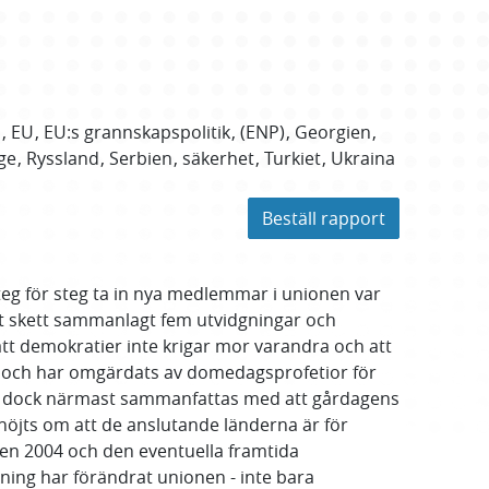
P
EU
EU:s grannskapspolitik
(ENP)
Georgien
ge
Ryssland
Serbien
säkerhet
Turkiet
Ukraina
Beställ rapport
teg för steg ta in nya medlemmar i unionen var
et skett sammanlagt fem utvidgningar och
tt demokratier inte krigar mor varandra och att
d och har omgärdats av domedagsprofetior för
an dock närmast sammanfattas med att gårdagens
höjts om att de anslutande länderna är för
ingen 2004 och den eventuella framtida
gning har förändrat unionen - inte bara