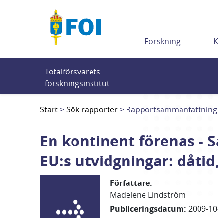
Till innehållet
Forskning
K
Totalförsvarets 
forskningsinstitut
Start
Sök rapporter
Rapportsammanfattning
En kontinent förenas - 
EU:s utvidgningar: dåtid
Författare
:
Madelene Lindström
Publiceringsdatum
:
2009-10