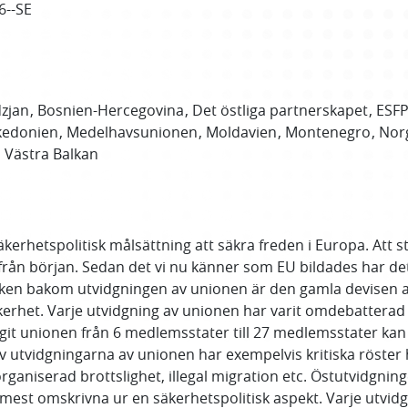
6--SE
zjan
Bosnien-Hercegovina
Det östliga partnerskapet
ESF
edonien
Medelhavsunionen
Moldavien
Montenegro
Nor
Västra Balkan
erhetspolitisk målsättning att säkra freden i Europa. Att s
 från början. Sedan det vi nu känner som EU bildades har d
anken bakom utvidgningen av unionen är den gamla devisen a
kerhet. Varje utvidgning av unionen har varit omdebattera
agit unionen från 6 medlemsstater till 27 medlemsstater k
utvidgningarna av unionen har exempelvis kritiska röster 
r organiserad brottslighet, illegal migration etc. Östutvidgn
e mest omskrivna ur en säkerhetspolitisk aspekt. Varje utvid