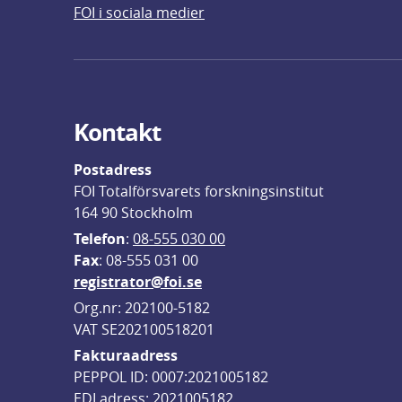
FOI i sociala medier
Kontakt
Postadress
FOI Totalförsvarets forskningsinstitut
164 90 Stockholm
Telefon
: 
08-555 030 00
F
ax
: 08-555 031 00
registrator@foi.se
Org.nr: 202100-5182
VAT SE202100518201
Fakturaadress
PEPPOL ID: 0007:2021005182
EDI adress: 2021005182