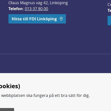
Olaus Magnus väg 42, Linköping
C
Telefon
: 
013-37 80 00
T
 öppnas i nytt fönster.
Hitta till FOI Linköping
ookies)
t webbplatsen ska fungera på ett bra sätt för dig.
d.
ning, metod- och teknikutveckling samt analyser och studie