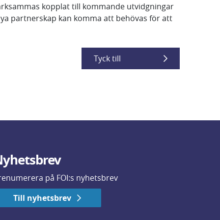
pmärksammas kopplat till kommande utvidgningar
 nya partnerskap kan komma att behövas för att
Tyck till
yhetsbrev
renumerera på FOI:s nyhetsbrev
Till nyhetsbrev