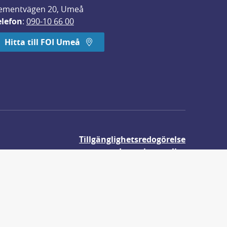
ementvägen 20, Umeå
elefon
: 
090-10 66 00
Hitta till FOI Umeå
Tillgänglighetsredogörelse
Integritetspolicy
Om våra kakor
r.