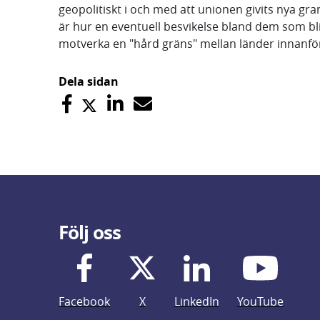
geopolitiskt i och med att unionen givits nya g
är hur en eventuell besvikelse bland dem som bl
motverka en "hård gräns" mellan länder innanför
Dela sidan
Följ oss
Facebook
X
LinkedIn
YouTube