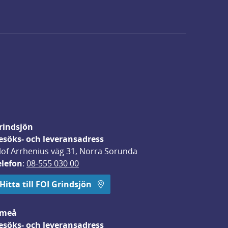
rindsjön
esöks- och leveransadress
lof Arrhenius väg 31, Norra Sorunda
elefon
: 
08-555 030 00
Hitta till FOI Grindsjön
meå
esöks- och leveransadress