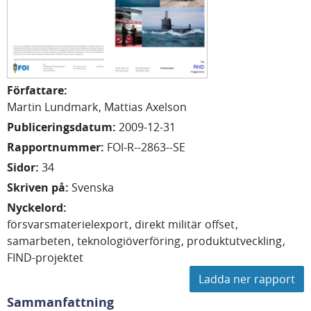
Författare
:
Martin Lundmark
Mattias Axelson
Publiceringsdatum
:
2009-12-31
Rapportnummer
:
FOI-R--2863--SE
Sidor
:
34
Skriven på
:
Svenska
Nyckelord
:
försvarsmaterielexport
direkt militär offset
samarbeten
teknologiöverföring
produktutveckling
FIND-projektet
Ladda ner rapport
Sammanfattning