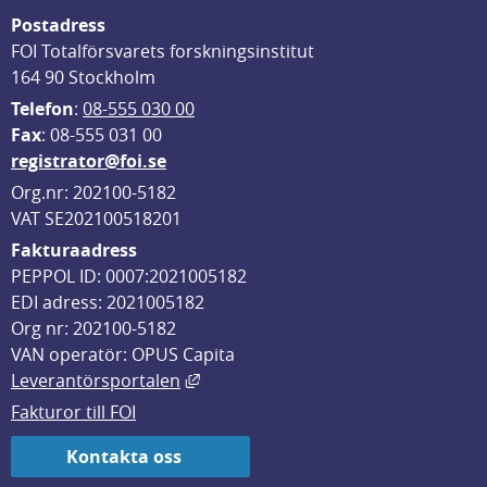
Postadress
FOI Totalförsvarets forskningsinstitut
164 90 Stockholm
Telefon
: 
08-555 030 00
F
ax
: 08-555 031 00
registrator@foi.se
Org.nr: 202100-5182
VAT SE202100518201
Fakturaadress
PEPPOL ID: 0007:2021005182
EDI adress: 2021005182
Org nr: 202100-5182
VAN operatör: OPUS Capita
Länk till annan webbplats, öppnas i
Leverantörsportalen
Fakturor till FOI
Kontakta oss