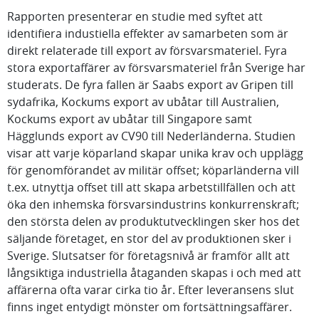
Rapporten presenterar en studie med syftet att
identifiera industiella effekter av samarbeten som är
direkt relaterade till export av försvarsmateriel. Fyra
stora exportaffärer av försvarsmateriel från Sverige har
studerats. De fyra fallen är Saabs export av Gripen till
sydafrika, Kockums export av ubåtar till Australien,
Kockums export av ubåtar till Singapore samt
Hägglunds export av CV90 till Nederländerna. Studien
visar att varje köparland skapar unika krav och upplägg
för genomförandet av militär offset; köparländerna vill
t.ex. utnyttja offset till att skapa arbetstillfällen och att
öka den inhemska försvarsindustrins konkurrenskraft;
den största delen av produktutvecklingen sker hos det
säljande företaget, en stor del av produktionen sker i
Sverige. Slutsatser för företagsnivå är framför allt att
långsiktiga industriella åtaganden skapas i och med att
affärerna ofta varar cirka tio år. Efter leveransens slut
finns inget entydigt mönster om fortsättningsaffärer.