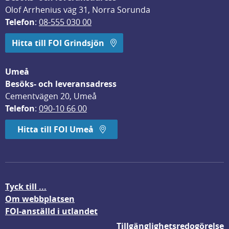
Olof Arrhenius väg 31, Norra Sorunda
Telefon
: 
08-555 030 00
Hitta till FOI Grindsjön
Umeå
Besöks- och leveransadress
Cementvägen 20, Umeå
Telefon
: 
090-10 66 00
Hitta till FOI Umeå
Tyck till ...
Om webbplatsen
FOI-anställd i utlandet
Tillgänglighetsredogörelse