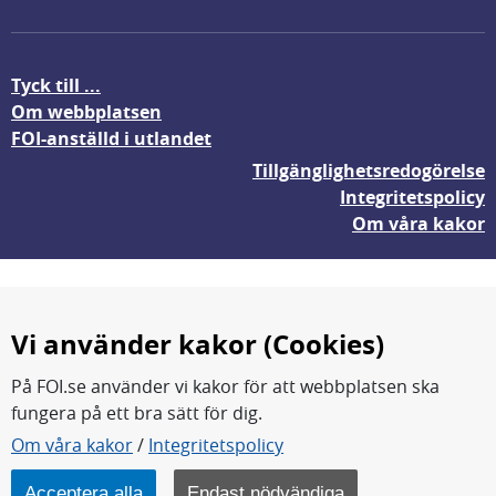
Tyck till ...
Om webbplatsen
FOI-anställd i utlandet
Tillgänglighetsredogörelse
Integritetspolicy
Om våra kakor
Vi använder kakor (Cookies)
På FOI.se använder vi kakor för att webbplatsen ska
fungera på ett bra sätt för dig.
FOI forskar för en säkrare värld.
Om våra kakor
/
Integritetspolicy
FOI:s kärnverksamhet är forskning, metod- och
teknikutveckling samt analyser och studier.
Acceptera alla
Endast nödvändiga