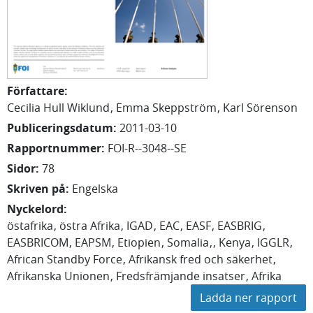
Författare
:
Cecilia
Hull Wiklund
Emma
Skeppström
Karl
Sörenson
Publiceringsdatum
:
2011-03-10
Rapportnummer
:
FOI-R--3048--SE
Sidor
:
78
Skriven på
:
Engelska
Nyckelord
:
östafrika
östra Afrika
IGAD
EAC
EASF
EASBRIG
EASBRICOM
EAPSM
Etiopien
Somalia
Kenya
IGGLR
African Standby Force
Afrikansk fred och säkerhet
Afrikanska Unionen
Fredsfrämjande insatser
Afrika
Ladda ner rapport