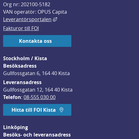
Org nr: 202100-5182
VAN operatör: OPUS Capita
Länk till annan webbplats, öppnas i
Leverantörsportalen
Fakturor till FOI
Kontakta oss
Stockholm / Kista
Besöksadress
Gullfossgatan 6, 164 40 Kista
Leveransadress
Gullfossgatan 12, 164 40 Kista
Telefon
: 
08-555 030 00
Hitta till FOI Kista
Linköping
Besöks- och leveransadress