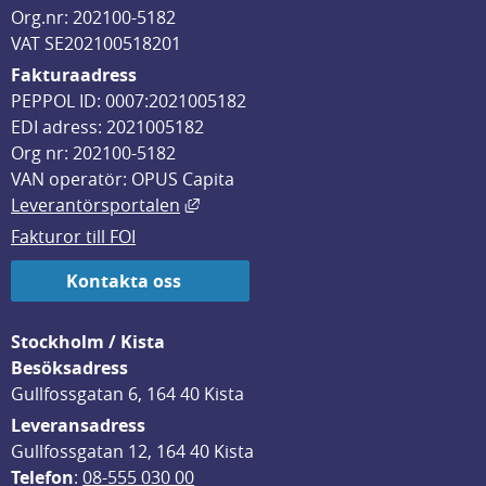
Org.nr: 202100-5182
VAT SE202100518201
Fakturaadress
PEPPOL ID: 0007:2021005182
EDI adress: 2021005182
Org nr: 202100-5182
VAN operatör: OPUS Capita
Länk till annan webbplats, öppnas i
Leverantörsportalen
Fakturor till FOI
Kontakta oss
Stockholm / Kista
Besöksadress
Gullfossgatan 6, 164 40 Kista
Leveransadress
Gullfossgatan 12, 164 40 Kista
Telefon
: 
08-555 030 00