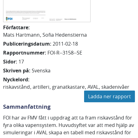
Författare
:
Mats
Hartmann
Sofia
Hedenstierna
Publiceringsdatum
:
2011-02-18
Rapportnummer
:
FOI-R--3158--SE
Sidor
:
17
Skriven på
:
Svenska
Nyckelord
:
riskavstånd
artilleri
granatkastare
AVAL
skadenivåer
Ladda ner rapport
Sammanfattning
FOI har av FMV fått i uppdrag att ta fram riskavstånd för
fyra olika vapensystem. Huvudsyftet var att med hjälp av
simuleringar i AVAL skapa en tabell med riskavstånd för