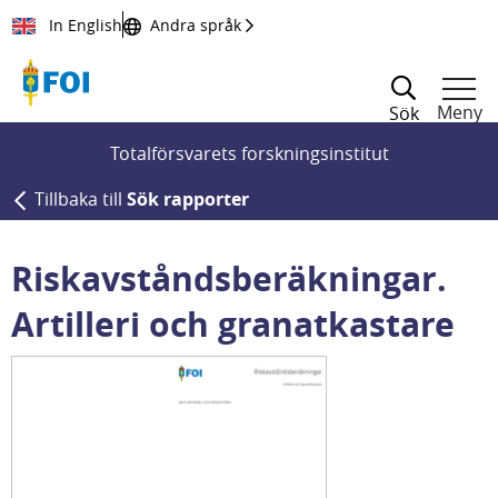
Till innehållet
In English
Andra språk
Meny
Sök
Totalförsvarets forskningsinstitut
Tillbaka till
Sök rapporter
Riskavståndsberäkningar.
Artilleri och granatkastare