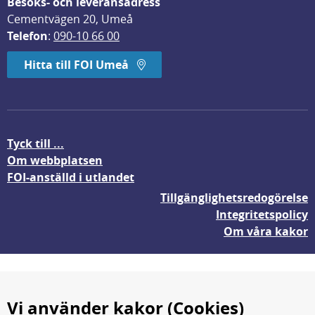
Besöks- och leveransadress
Cementvägen 20, Umeå
Telefon
: 
090-10 66 00
Hitta till FOI Umeå
Tyck till ...
Om webbplatsen
FOI-anställd i utlandet
Tillgänglighetsredogörelse
Integritetspolicy
Om våra kakor
Vi använder kakor (Cookies)