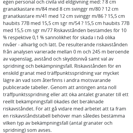
egen personal och civila vid eldgivning med: ? 8 cm
granatkastare m/84 med 8 cm svinggr m/80 ? 12 cm
granatkastare m/41 med 12 cm svinggr m/86 ? 15,5 cm
haubits 77B med 15,5 cm sgr m/54 ? 15,5 cm haubits 77B
med 15,5 cm sgr m/77 Riskavstånden bestämdes för 10
% respektive 0,1 % sannolikhet för skada i två olika
nivåer - allvarlig och lätt. De resulterande riskavstånden
från analysen varierade mellan 0 m och 245 m beroende
av vapenslag, avstånd och skyddsnivå samt val av
spridning och bekämpningsfall. Riskavstånden för en
enskild granat med träffpunktsspridning var mycket
lägre än vad som återfinns i andra motsvarande
publicerade tabeller. Genom att antingen anta noll
träffpunktsspridning eller att öka antalet granater till ett
reellt bekämpningsfall ökades det beräknade
riskavståndet. För att gå vidare med arbetet att ta fram
en riskavståndstabell behöver man således bestämma
vilken typ av bekämpningsfall (antal granater och
spridning) som avses.