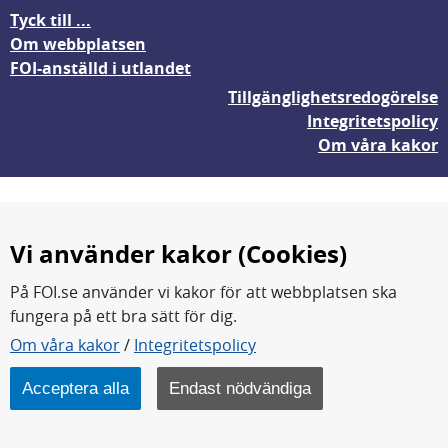
Tyck till ...
Om webbplatsen
FOI-anställd i utlandet
Tillgänglighetsredogörelse
Integritetspolicy
Om våra kakor
Vi använder kakor (Cookies)
På FOI.se använder vi kakor för att webbplatsen ska
fungera på ett bra sätt för dig.
FOI forskar för en säkrare värld.
Om våra kakor
/
Integritetspolicy
FOI:s kärnverksamhet är forskning, metod- och
teknikutveckling samt analyser och studier.
Acceptera alla
Endast nödvändiga
Myndigheten ligger under Försvarsdepartementet.