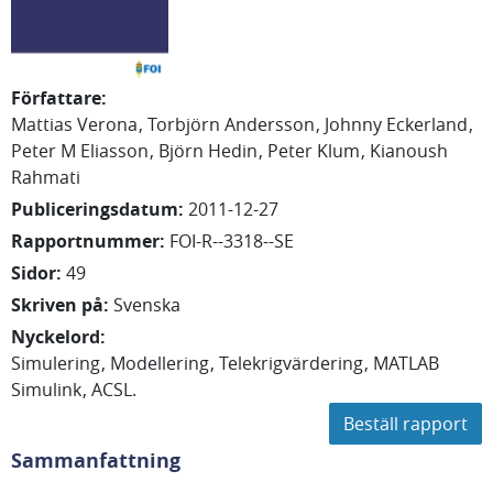
Författare
:
Mattias
Verona
Torbjörn
Andersson
Johnny
Eckerland
Peter M
Eliasson
Björn
Hedin
Peter
Klum
Kianoush
Rahmati
Publiceringsdatum
:
2011-12-27
Rapportnummer
:
FOI-R--3318--SE
Sidor
:
49
Skriven på
:
Svenska
Nyckelord
:
Simulering
Modellering
Telekrigvärdering
MATLAB
Simulink
ACSL.
Beställ rapport
Sammanfattning