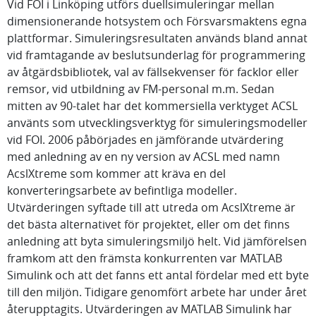
Vid FOI i Linköping utförs duellsimuleringar mellan
dimensionerande hotsystem och Försvarsmaktens egna
plattformar. Simuleringsresultaten används bland annat
vid framtagande av beslutsunderlag för programmering
av åtgärdsbibliotek, val av fällsekvenser för facklor eller
remsor, vid utbildning av FM-personal m.m. Sedan
mitten av 90-talet har det kommersiella verktyget ACSL
använts som utvecklingsverktyg för simuleringsmodeller
vid FOI. 2006 påbörjades en jämförande utvärdering
med anledning av en ny version av ACSL med namn
AcslXtreme som kommer att kräva en del
konverteringsarbete av befintliga modeller.
Utvärderingen syftade till att utreda om AcslXtreme är
det bästa alternativet för projektet, eller om det finns
anledning att byta simuleringsmiljö helt. Vid jämförelsen
framkom att den främsta konkurrenten var MATLAB
Simulink och att det fanns ett antal fördelar med ett byte
till den miljön. Tidigare genomfört arbete har under året
återupptagits. Utvärderingen av MATLAB Simulink har