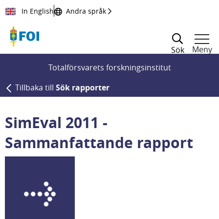
Till innehållet
In English
Andra språk
Meny
Sök
Totalförsvarets forskningsinstitut
Tillbaka till
Sök rapporter
SimEval 2011 -
Sammanfattande rapport