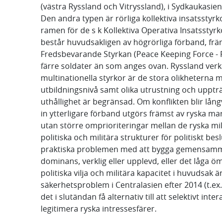
(västra Ryssland och Vitryssland), i Sydkaukasien
Den andra typen är rörliga kollektiva insatsstyr
ramen för de s k Kollektiva Operativa Insatsstyr
består huvudsakligen av högrörliga förband, frä
Fredsbevarande Styrkan (Peace Keeping Force - 
färre soldater än som anges ovan. Ryssland ver
multinationella styrkor är de stora olikheterna
utbildningsnivå samt olika utrustning och uppträ
uthållighet är begränsad. Om konflikten blir lång
in ytterligare förband utgörs främst av ryska ma
utan större omprioriteringar mellan de ryska mi
politiska och militära strukturer för politiskt 
praktiska problemen med att bygga gemensamma s
dominans, verklig eller upplevd, eller det lå
politiska vilja och militära kapacitet i huvudsak 
säkerhetsproblem i Centralasien efter 2014 (t.ex.
det i slutändan få alternativ till att selektivt 
legitimera ryska intressesfärer.