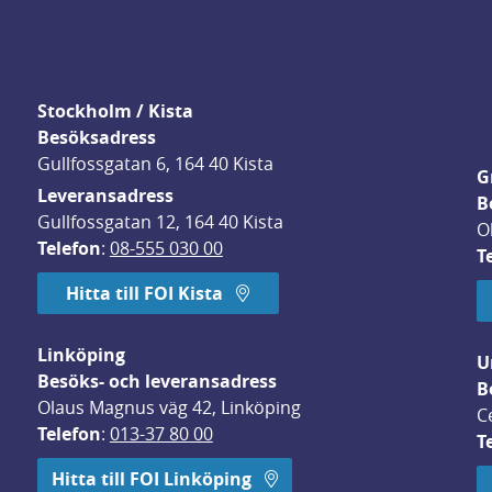
Stockholm / Kista
Besöksadress
Gullfossgatan 6, 164 40 Kista
G
Leveransadress
B
Gullfossgatan 12, 164 40 Kista
O
Telefon
: 
08-555 030 00
T
Hitta till FOI Kista
Linköping
U
Besöks- och leveransadress
B
Olaus Magnus väg 42, Linköping
C
Telefon
: 
013-37 80 00
T
 öppnas i nytt fönster.
Hitta till FOI Linköping