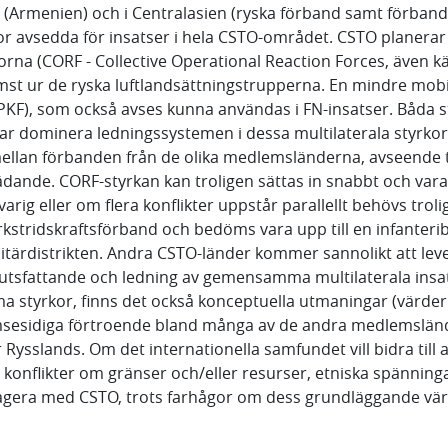
 (Armenien) och i Centralasien (ryska förband samt förband f
kor avsedda för insatser i hela CSTO-området. CSTO planerar 
korna (CORF - Collective Operational Reaction Forces, även
mst ur de ryska luftlandsättningstrupperna. En mindre mobi
PKF), som också avses kunna användas i FN-insatser. Båda s
kar dominera ledningssystemen i dessa multilaterala styrk
 mellan förbanden från de olika medlemsländerna, avseende
dande. CORF-styrkan kan troligen sättas in snabbt och vara e
varig eller om flera konflikter uppstår parallellt behövs tro
rkstridskraftsförband och bedöms vara upp till en infanter
litärdistrikten. Andra CSTO-länder kommer sannolikt att le
beslutsfattande och ledning av gemensamma multilaterala insa
tyrkor, finns det också konceptuella utmaningar (värderi
ga ömsesidiga förtroende bland många av de andra medlems
är Rysslands. Om det internationella samfundet vill bidra till
 konflikter om gränser och/eller resurser, etniska spänninga
interagera med CSTO, trots farhågor om dess grundläggande vä