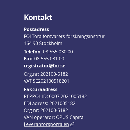
Kontakt
Postadress
FOI Totalförsvarets forskningsinstitut
164 90 Stockholm
Telefon
: 
08-555 030 00
F
ax
: 08-555 031 00
registrator@foi.se
Org.nr: 202100-5182
VAT SE202100518201
Fakturaadress
PEPPOL ID: 0007:2021005182
EDI adress: 2021005182
Org nr: 202100-5182
VAN operatör: OPUS Capita
Länk till annan webbplats,
Leverantörsportalen