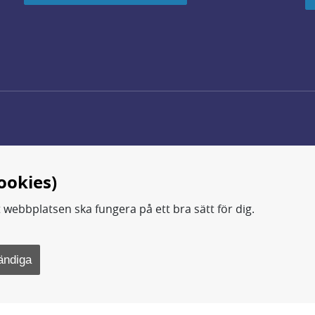
ookies)
t webbplatsen ska fungera på ett bra sätt för dig.
d.
ning, metod- och teknikutveckling samt analyser och studie
ändiga
rsvarsdepartementet.