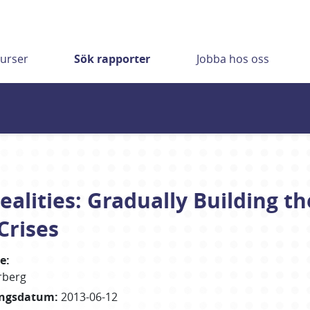
urser
Sök rapporter
Jobba hos oss
alities: Gradually Building th
Crises
re
:
rberg
ingsdatum
:
2013-06-12