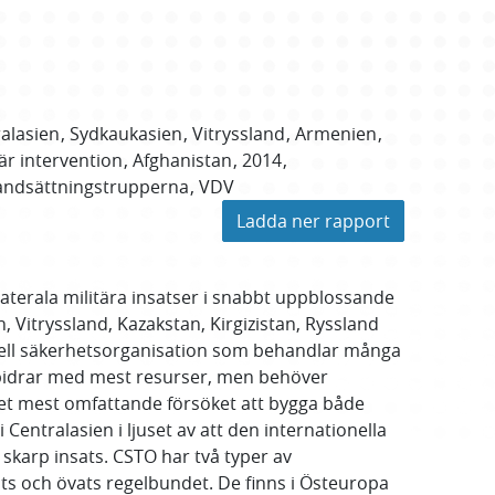
alasien
Sydkaukasien
Vitryssland
Armenien
tär intervention
Afghanistan
2014
landsättningstrupperna
VDV
Ladda ner rapport
laterala militära insatser i snabbt uppblossande
 Vitryssland, Kazakstan, Kirgizistan, Ryssland
ionell säkerhetsorganisation som behandlar många
 bidrar med mest resurser, men behöver
det mest omfattande försöket att bygga både
 Centralasien i ljuset av att den internationella
skarp insats. CSTO har två typer av
ats och övats regelbundet. De finns i Östeuropa