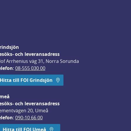
rindsjön
esöks- och leveransadress
lof Arrhenius väg 31, Norra Sorunda
elefon
: 
08-555 030 00
Hitta till FOI Grindsjön
meå
esöks- och leveransadress
ementvägen 20, Umeå
elefon
: 
090-10 66 00
Hitta till FOI Umeå