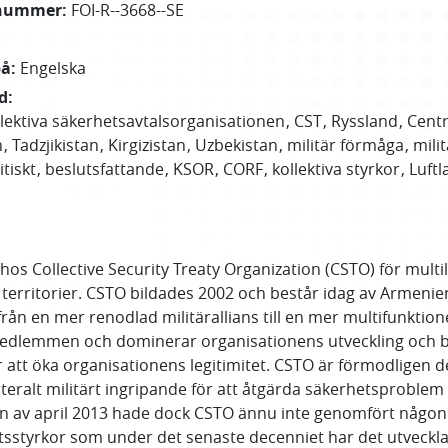
nummer
:
FOI-R--3668--SE
på
:
Engelska
d
:
lektiva säkerhetsavtalsorganisationen
CST
Ryssland
Centr
n
Tadzjikistan
Kirgizistan
Uzbekistan
militär förmåga
mili
itiskt
beslutsfattande
KSOR
CORF
kollektiva styrkor
Luft
hos Collective Security Treaty Organization (CSTO) för multi
territorier. CSTO bildades 2002 och består idag av Armenien,
 från en mer renodlad militärallians till en mer multifunkt
a medlemmen och dominerar organisationens utveckling och
att öka organisationens legitimitet. CSTO är förmodligen 
lateralt militärt ingripande för att åtgärda säkerhetsproblem i
jan av april 2013 hade dock CSTO ännu inte genomfört någon 
atsstyrkor som under det senaste decenniet har det utveckl