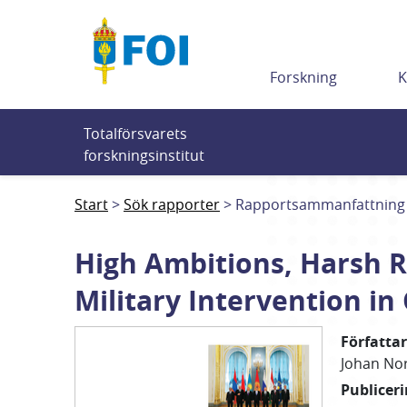
Till innehållet
Forskning
K
Totalförsvarets 
forskningsinstitut
Start
Sök rapporter
Rapportsammanfattning
High Ambitions, Harsh Re
Military Intervention in 
Författa
Johan
No
Publicer