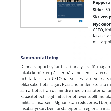
Rapport
Sidor
:
60
Skriven 
Nyckelor
CSTO
Kol
Kazaksta
militärpol
Sammanfattning
Denna rapport syftar till att analysera förmågan 
lokala konflikter på eller nära medlemsstaternas 
och Tadzjikistan. CSTO har successivt utvecklats
olika säkerhetsfrågor. Ryssland är den störst
samarbetet från de mindre medlemsstaterna för 
kapacitet och legitimitet för ett eventuellt multi
militära insatsen i Afghanistan reduceras. I bör
insatsstyrkor. Den första typen är regionala ins