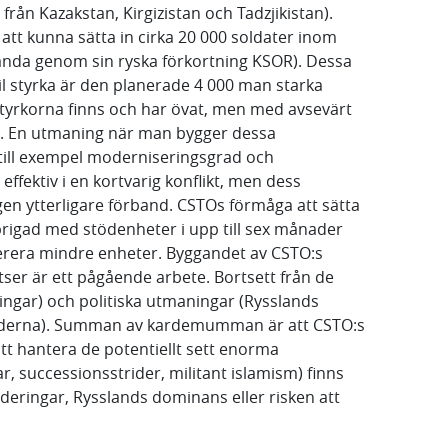
rån Kazakstan, Kirgizistan och Tadzjikistan).
att kunna sätta in cirka 20 000 soldater inom
 kända genom sin ryska förkortning KSOR). Dessa
l styrka är den planerade 4 000 man starka
tyrkorna finns och har övat, men med avsevärt
or. En utmaning när man bygger dessa
 till exempel moderniseringsgrad och
ffektiv i en kortvarig konflikt, men dess
ligen ytterligare förband. CSTOs förmåga att sätta
ibrigad med stödenheter i upp till sex månader
verera mindre enheter. Byggandet av CSTO:s
tser är ett pågående arbete. Bortsett från de
ngar) och politiska utmaningar (Rysslands
länderna). Summan av kardemumman är att CSTO:s
 att hantera de potentiellt sett enorma
r, successionsstrider, militant islamism) finns
rderingar, Rysslands dominans eller risken att