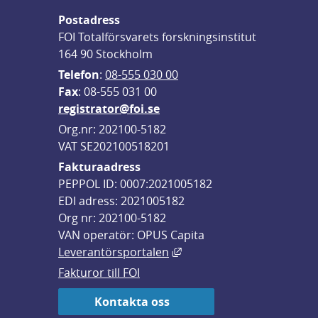
Postadress
FOI Totalförsvarets forskningsinstitut
164 90 Stockholm
Telefon
: 
08-555 030 00
F
ax
: 08-555 031 00
registrator@foi.se
Org.nr: 202100-5182
VAT SE202100518201
Fakturaadress
PEPPOL ID: 0007:2021005182
EDI adress: 2021005182
Org nr: 202100-5182
VAN operatör: OPUS Capita
Länk till annan webbplats,
Leverantörsportalen
Fakturor till FOI
Kontakta oss