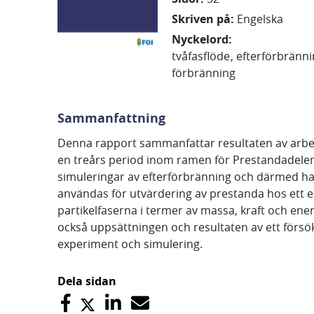
Skriven på
:
Engelska
Nyckelord
:
tvåfasflöde
efterförbränn
förbränning
Sammanfattning
Denna rapport sammanfattar resultaten av arbete
en treårs period inom ramen för Prestandadelen
simuleringar av efterförbränning och därmed ha
användas för utvärdering av prestanda hos ett 
partikelfaserna i termer av massa, kraft och ene
också uppsättningen och resultaten av ett försö
experiment och simulering.
Dela sidan