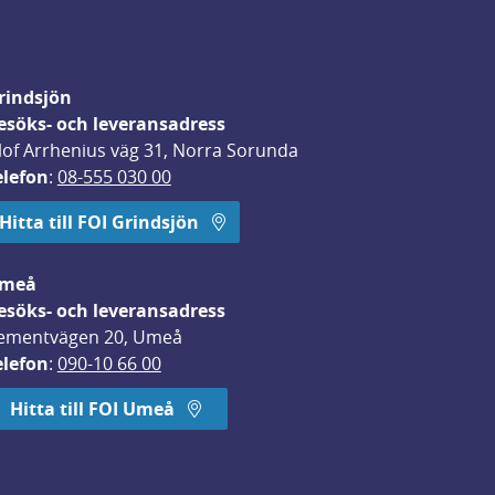
rindsjön
esöks- och leveransadress
lof Arrhenius väg 31, Norra Sorunda
elefon
: 
08-555 030 00
Hitta till FOI Grindsjön
meå
esöks- och leveransadress
ementvägen 20, Umeå
elefon
: 
090-10 66 00
Hitta till FOI Umeå