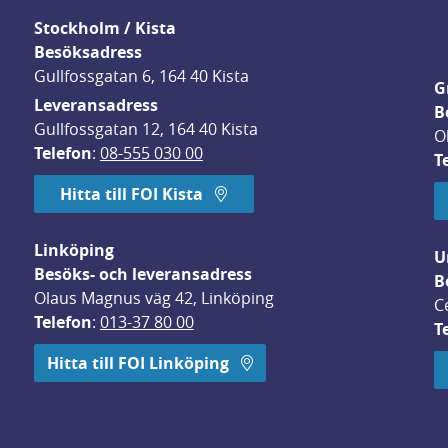
Stockholm / Kista
Besöksadress
Gullfossgatan 6, 164 40 Kista
G
Leveransadress
B
Gullfossgatan 12, 164 40 Kista
O
Telefon
: 
08-555 030 00
T
Hitta till FOI Kista
Linköping
U
Besöks- och leveransadress
B
Olaus Magnus väg 42, Linköping
C
Telefon
: 
013-37 80 00
T
 öppnas i nytt fönster.
Hitta till FOI Linköping