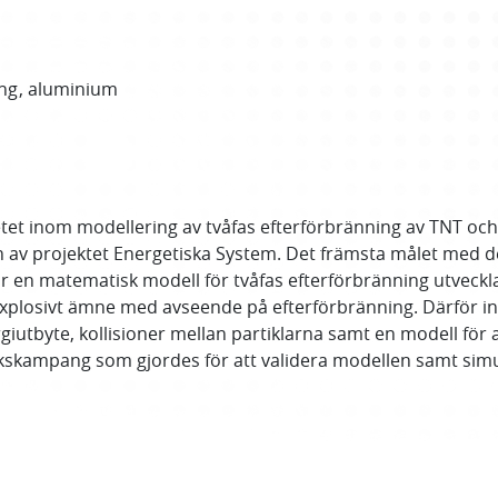
ing
aluminium
t inom modellering av tvåfas efterförbränning av TNT och a
 av projektet Energetiska System. Det främsta målet med de
r en matematisk modell för tvåfas efterförbränning utveck
explosivt ämne med avseende på efterförbränning. Därför i
rgiutbyte, kollisioner mellan partiklarna samt en modell fö
kskampang som gjordes för att validera modellen samt simu