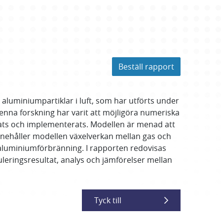
Beställ rapport
luminiumpartiklar i luft, som har utförts under
nna forskning har varit att möjligöra numeriska
lats och implementerats. Modellen är menad att
nnehåller modellen växelverkan mellan gas och
r aluminiumförbränning. I rapporten redovisas
leringsresultat, analys och jämförelser mellan
Tyck till