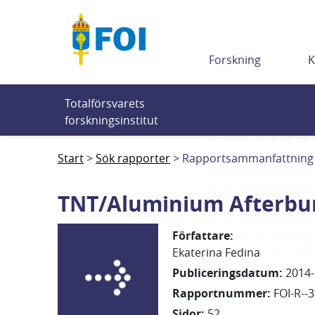
Till innehållet
Forskning
K
Totalförsvarets 
forskningsinstitut
Start
Sök rapporter
Rapportsammanfattning
TNT/Aluminium Afterburn
Författare
:
Ekaterina
Fedina
Publiceringsdatum
:
2014-
Rapportnummer
:
FOI-R--
Sidor
:
52