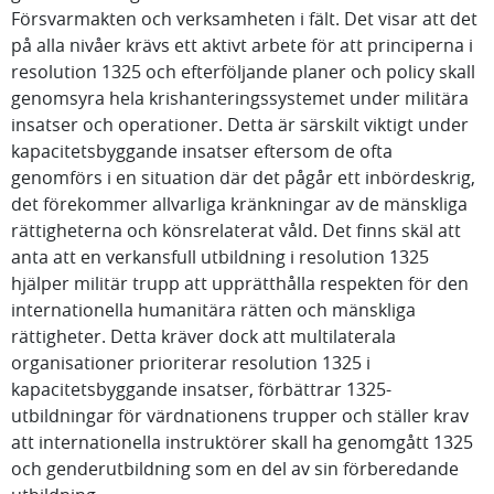
Försvarmakten och verksamheten i fält. Det visar att det
på alla nivåer krävs ett aktivt arbete för att principerna i
resolution 1325 och efterföljande planer och policy skall
genomsyra hela krishanteringssystemet under militära
insatser och operationer. Detta är särskilt viktigt under
kapacitetsbyggande insatser eftersom de ofta
genomförs i en situation där det pågår ett inbördeskrig,
det förekommer allvarliga kränkningar av de mänskliga
rättigheterna och könsrelaterat våld. Det finns skäl att
anta att en verkansfull utbildning i resolution 1325
hjälper militär trupp att upprätthålla respekten för den
internationella humanitära rätten och mänskliga
rättigheter. Detta kräver dock att multilaterala
organisationer prioriterar resolution 1325 i
kapacitetsbyggande insatser, förbättrar 1325-
utbildningar för värdnationens trupper och ställer krav
att internationella instruktörer skall ha genomgått 1325
och genderutbildning som en del av sin förberedande