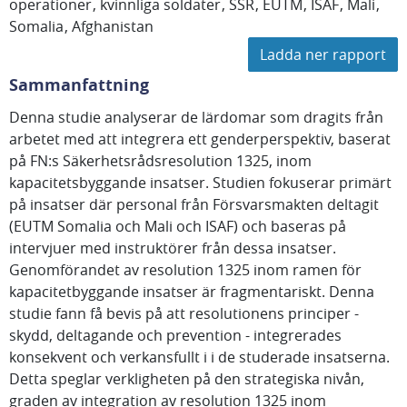
operationer
kvinnliga soldater
SSR
EUTM
ISAF
Mali
Somalia
Afghanistan
Ladda ner rapport
Sammanfattning
Denna studie analyserar de lärdomar som dragits från
arbetet med att integrera ett genderperspektiv, baserat
på FN:s Säkerhetsrådsresolution 1325, inom
kapacitetsbyggande insatser. Studien fokuserar primärt
på insatser där personal från Försvarsmakten deltagit
(EUTM Somalia och Mali och ISAF) och baseras på
intervjuer med instruktörer från dessa insatser.
Genomförandet av resolution 1325 inom ramen för
kapacitetbyggande insatser är fragmentariskt. Denna
studie fann få bevis på att resolutionens principer -
skydd, deltagande och prevention - integrerades
konsekvent och verkansfullt i i de studerade insatserna.
Detta speglar verkligheten på den strategiska nivån,
graden av integration av resolution 1325 inom