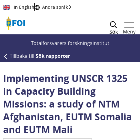
Till innehållet
In English
Andra språk
Meny
Sök
Totalförsvarets forskningsinstitut
Tillbaka till
Sök rapporter
Implementing UNSCR 1325
in Capacity Building
Missions: a study of NTM
Afghanistan, EUTM Somalia
and EUTM Mali