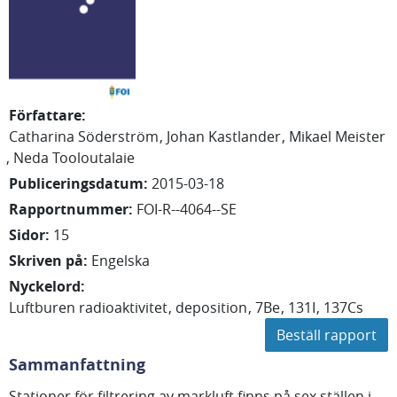
Författare
:
Catharina
Söderström
Johan
Kastlander
Mikael
Meister
Neda
Tooloutalaie
Publiceringsdatum
:
2015-03-18
Rapportnummer
:
FOI-R--4064--SE
Sidor
:
15
Skriven på
:
Engelska
Nyckelord
:
Luftburen radioaktivitet
deposition
7Be
131I
137Cs
Beställ rapport
Sammanfattning
Stationer för filtrering av markluft finns på sex ställen i