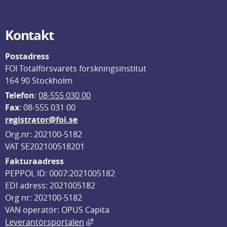
Kontakt
Postadress
FOI Totalförsvarets forskningsinstitut
164 90 Stockholm
Telefon
: 
08-555 030 00
F
ax
: 08-555 031 00
registrator@foi.se
Org.nr: 202100-5182
VAT SE202100518201
Fakturaadress
PEPPOL ID: 0007:2021005182
EDI adress: 2021005182
Org nr: 202100-5182
VAN operatör: OPUS Capita
Länk till annan webbplats, öppnas i
Leverantörsportalen