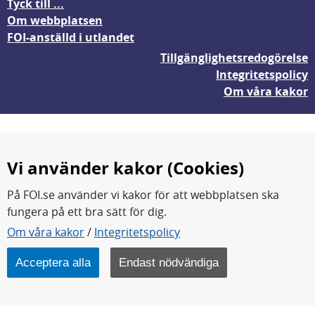
Tyck till ...
Om webbplatsen
FOI-anställd i utlandet
Tillgänglighetsredogörelse
Integritetspolicy
Om våra kakor
Vi använder kakor (Cookies)
På FOI.se använder vi kakor för att webbplatsen ska
fungera på ett bra sätt för dig.
FOI forskar för en säkrare värld.
Om våra kakor
/
Integritetspolicy
FOI:s kärnverksamhet är forskning, metod- och
teknikutveckling samt analyser och studier.
Acceptera alla
Endast nödvändiga
Myndigheten ligger under Försvarsdepartementet.