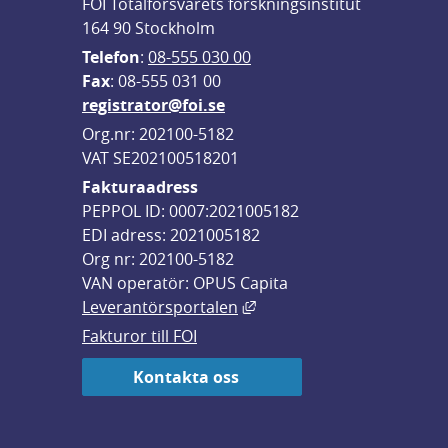
FOI Totalförsvarets forskningsinstitut
164 90 Stockholm
Telefon
: 
08-555 030 00
F
ax
: 08-555 031 00
registrator@foi.se
Org.nr: 202100-5182
VAT SE202100518201
Fakturaadress
PEPPOL ID: 0007:2021005182
EDI adress: 2021005182
Org nr: 202100-5182
VAN operatör: OPUS Capita
Länk till annan webbplats,
Leverantörsportalen
Fakturor till FOI
Kontakta oss