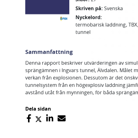
Skriven på
:
Svenska
Nyckelord
:
termobarisk laddning
TBX
tunnel
Sammanfattning
Denna rapport beskriver utvärderingen av simul
sprängämnen i Ingvars tunnel, Älvdalen. Målet me
verkan från explosionen. Dessutom är det önskvä
tunnelsystem från en högexplosiv laddning jämfö
avstånd utåt från mynningen, för båda sprängä
Dela sidan