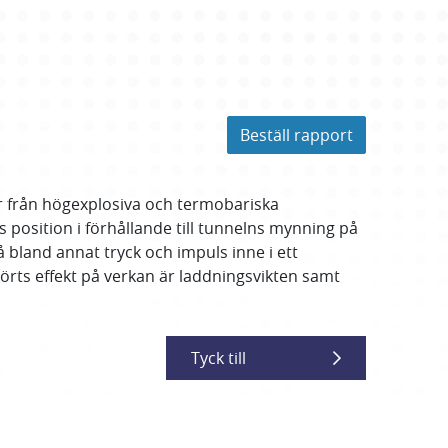
Beställ rapport
r från högexplosiva och termobariska
 position i förhållande till tunnelns mynning på
bland annat tryck och impuls inne i ett
örts effekt på verkan är laddningsvikten samt
Tyck till