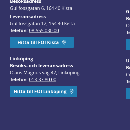
Besöksadress
Gullfossgatan 6, 164 40 Kista
G
Leveransadress
B
Gullfossgatan 12, 164 40 Kista
O
Telefon
: 
08-555 030 00
T
Hitta till FOI Kista
Linköping
U
Besöks- och leveransadress
B
Olaus Magnus väg 42, Linköping
C
Telefon
: 
013-37 80 00
T
 öppnas i nytt fönster.
Hitta till FOI Linköping