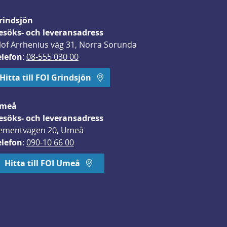
rindsjön
esöks- och leveransadress
lof Arrhenius väg 31, Norra Sorunda
elefon
: 
08-555 030 00
Hitta till FOI Grindsjön
meå
esöks- och leveransadress
ementvägen 20, Umeå
elefon
: 
090-10 66 00
Hitta till FOI Umeå