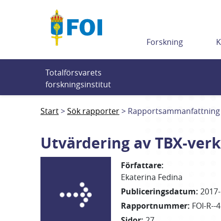
Till innehållet
Forskning
K
Totalförsvarets 
forskningsinstitut
Start
Sök rapporter
Rapportsammanfattning
Utvärdering av TBX-verk
Författare
:
Ekaterina
Fedina
Publiceringsdatum
:
2017-
Rapportnummer
:
FOI-R--
Sidor
:
27