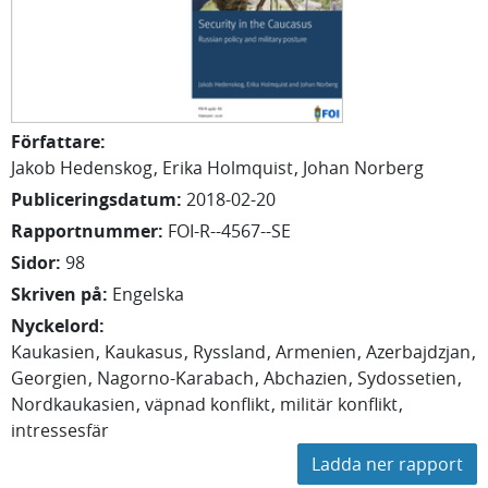
Författare
:
Jakob
Hedenskog
Erika
Holmquist
Johan
Norberg
Publiceringsdatum
:
2018-02-20
Rapportnummer
:
FOI-R--4567--SE
Sidor
:
98
Skriven på
:
Engelska
Nyckelord
:
Kaukasien
Kaukasus
Ryssland
Armenien
Azerbajdzjan
Georgien
Nagorno-Karabach
Abchazien
Sydossetien
Nordkaukasien
väpnad konflikt
militär konflikt
intressesfär
Ladda ner rapport