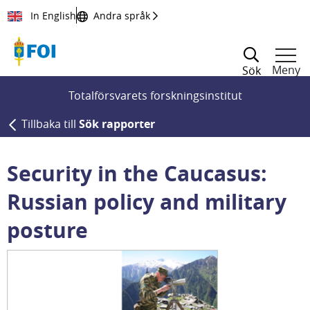
Till innehållet
In English
Andra språk
Meny
Sök
Totalförsvarets forskningsinstitut
Tillbaka till
Sök rapporter
Security in the Caucasus:
Russian policy and military
posture