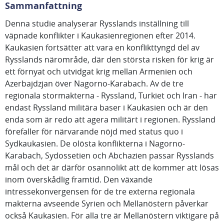
Sammanfattning
Denna studie analyserar Rysslands inställning till
väpnade konflikter i Kaukasienregionen efter 2014.
Kaukasien fortsätter att vara en konflikttyngd del av
Rysslands närområde, där den största risken för krig är
ett förnyat och utvidgat krig mellan Armenien och
Azerbajdzjan över Nagorno-Karabach. Av de tre
regionala stormakterna - Ryssland, Turkiet och Iran - har
endast Ryssland militära baser i Kaukasien och är den
enda som är redo att agera militärt i regionen. Ryssland
förefaller för närvarande nöjd med status quo i
Sydkaukasien. De olösta konflikterna i Nagorno-
Karabach, Sydossetien och Abchazien passar Rysslands
mål och det är därför osannolikt att de kommer att lösas
inom överskådlig framtid. Den växande
intressekonvergensen för de tre externa regionala
makterna avseende Syrien och Mellanöstern påverkar
också Kaukasien. För alla tre är Mellanöstern viktigare på