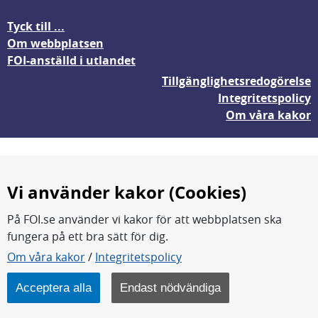
Tyck till ...
Om webbplatsen
FOI-anställd i utlandet
Tillgänglighetsredogörelse
Integritetspolicy
Om våra kakor
Vi använder kakor (Cookies)
På FOI.se använder vi kakor för att webbplatsen ska
fungera på ett bra sätt för dig.
FOI forskar för en säkrare värld.
Om våra kakor
/
Integritetspolicy
FOI:s kärnverksamhet är forskning, metod- och
teknikutveckling samt analyser och studier.
Acceptera alla
Endast nödvändiga
Myndigheten ligger under Försvarsdepartementet.