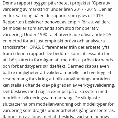
Denna rapport bygger på arbetet i projektet "Operativ
värdering av markstrid" under åren 2017 - 2019. Den är
en fortsättning på en delrapport som gavs ut 2019.
Rapporten beskriver behovet av empiri för att validera
de modeller som används som stöd för operativ
värdering. Under 1990-talet utvecklade dåvarande FOA
en metod för att just empiriskt pröva och analysera
stridskrafter, OPAS. Erfarenheter från det arbetet lyfts
fram i denna rapport. De bedöms som intressanta för
att börja återta förmågan att metodiskt pröva förbands
och förbandstypers stridseffekt. Därmed skapas även
bättre möjligheter att validera modeller och verktyg. Ett
resonemang förs kring att olika användningsområden
kan ställa skiftande krav på graden av verktygsvalidering.
Det beskrivs med några exempel på olika syften med
modeller i värderingssammanhang. De viktigaste
slutsatserna om modellanvändning och modelltyper för
värdering som dragits under arbetets gång presenteras.
Rapporten avslutas med att beskriva vad som behövs