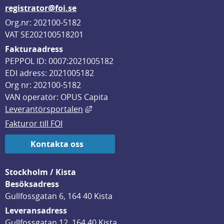
registrator@foi.se
Org.nr: 202100-5182
VAT SE202100518201
Fakturaadress
PEPPOL ID: 0007:2021005182
EDI adress: 2021005182
Org nr: 202100-5182
VAN operatör: OPUS Capita
Länk till annan webbplats, öppnas i
Leverantörsportalen
Fakturor till FOI
Kontakta oss
Stockholm / Kista
Besöksadress
Gullfossgatan 6, 164 40 Kista
Leveransadress
Gullfossgatan 12, 164 40 Kista