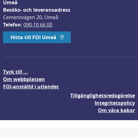
Umeå
Besöks- och leveransadress
Cementvägen 20, Umeå
Telefon
: 
090-10 66 00
Hitta till FOI Umeå
Tyck till ...
Om webbplatsen
FOI-anställd i utlandet
Tillgänglighetsredogörelse
Integritetspolicy
Om våra kakor