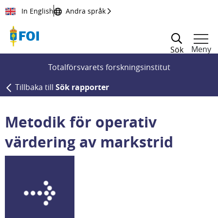
Till innehållet
In English
Andra språk
Meny
Sök
Totalförsvarets forskningsinstitut
Tillbaka till
Sök rapporter
Metodik för operativ
värdering av markstrid