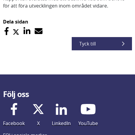
för att föra utvecklingen inom området vidare.
Dela sidan
Tyck till
Följ oss
Facebook
X
LinkedIn
YouTube