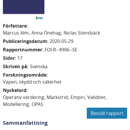
Författare
:
Marcus
Alm
Anna
Önehag
Niclas
Stensbäck
Publiceringsdatum
:
2020-05-29
Rapportnummer
:
FOI-R--4906--SE
Sidor
:
17
Skriven på
:
Svenska
Forskningsområde
:
Vapen, skydd och säkerhet
Nyckelord
:
Operativ värdering
Markstrid
Empiri
Validitet
Modellering
OPAS
Beställ rapport
Sammanfattning