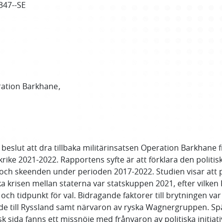
347--SE
ation Barkhane
beslut att dra tillbaka militärinsatsen Operation Barkhane f
rike 2021-2022. Rapportens syfte är att förklara den politis
 och skeenden under perioden 2017-2022. Studien visar att p
tiska krisen mellan staterna var statskuppen 2021, efter vil
ch tidpunkt för val. Bidragande faktorer till brytningen var
ande till Ryssland samt närvaron av ryska Wagnergruppen. S
k sida fanns ett missnöje med frånvaron av politiska initiat