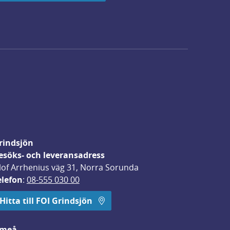
rindsjön
esöks- och leveransadress
lof Arrhenius väg 31, Norra Sorunda
elefon
: 
08-555 030 00
Hitta till FOI Grindsjön
meå