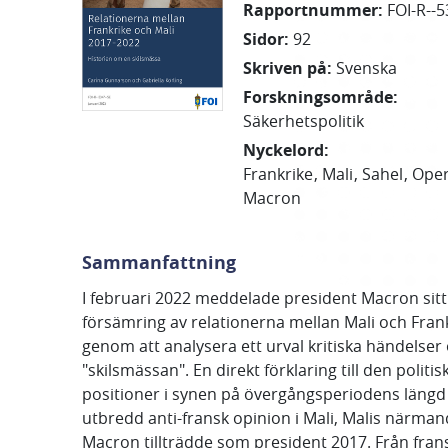
Rapportnummer
:
FOI-R--5
Sidor
:
92
Skriven på
:
Svenska
Forskningsområde
:
Säkerhetspolitik
Nyckelord
:
Frankrike
Mali
Sahel
Oper
Macron
Sammanfattning
I februari 2022 meddelade president Macron sitt 
försämring av relationerna mellan Mali och Frank
genom att analysera ett urval kritiska händelser
"skilsmässan". En direkt förklaring till den poli
positioner i synen på övergångsperiodens längd o
utbredd anti-fransk opinion i Mali, Malis närm
Macron tillträdde som president 2017. Från frans