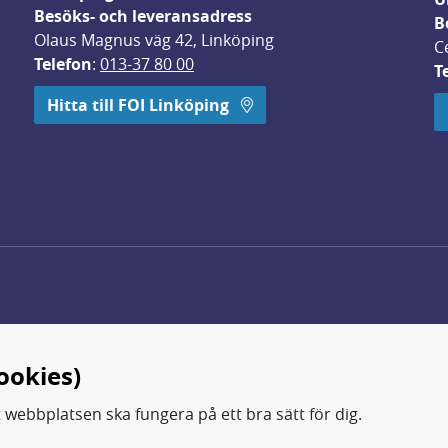
Besöks- och leveransadress
B
Olaus Magnus väg 42, Linköping
C
Telefon
: 
013-37 80 00
T
 öppnas i nytt fönster.
Hitta till FOI Linköping
ookies)
t webbplatsen ska fungera på ett bra sätt för dig.