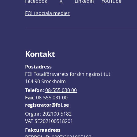
Facebook
X
LinkedIn
YouTube
FOI i sociala medier
Kontakt
Postadress
FOI Totalförsvarets forskningsinstitut
164 90 Stockholm
Telefon
: 
08-555 030 00
F
ax
: 08-555 031 00
registrator@foi.se
Org.nr: 202100-5182
VAT SE202100518201
Fakturaadress