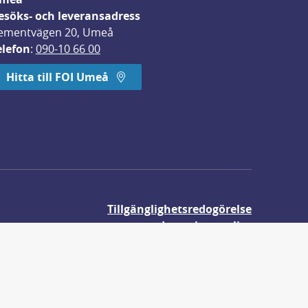
esöks- och leveransadress
ementvägen 20, Umeå
elefon
: 
090-10 66 00
Hitta till FOI Umeå
Tillgänglighetsredogörelse
Integritetspolicy
Om våra kakor