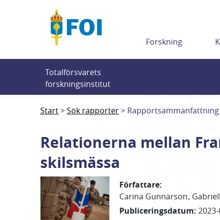
Till innehållet
Forskning
K
Totalförsvarets 
forskningsinstitut
Start
Sök rapporter
Rapportsammanfattning
Relationerna mellan Fra
skilsmässa
Författare
:
Carina
Gunnarson
Gabriel
Publiceringsdatum
:
2023-