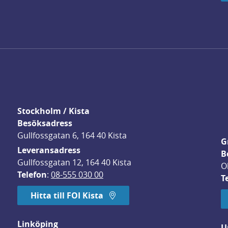
Stockholm / Kista
Besöksadress
Gullfossgatan 6, 164 40 Kista
G
Leveransadress
B
Gullfossgatan 12, 164 40 Kista
O
Telefon
: 
08-555 030 00
T
Hitta till FOI Kista
Linköping
U