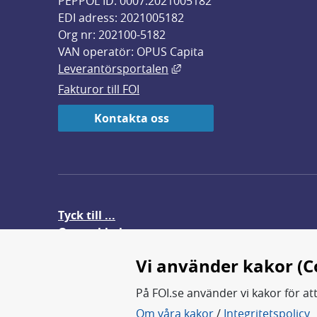
PEPPOL ID: 0007:2021005182
EDI adress: 2021005182
Org nr: 202100-5182
VAN operatör: OPUS Capita
Länk till annan webbplats,
Leverantörsportalen
Fakturor till FOI
Kontakta oss
Tyck till ...
Om webbplatsen
FOI-anställd i utlandet
Vi använder kakor (C
På FOI.se använder vi kakor för at
Om våra kakor
/
Integritetspolicy