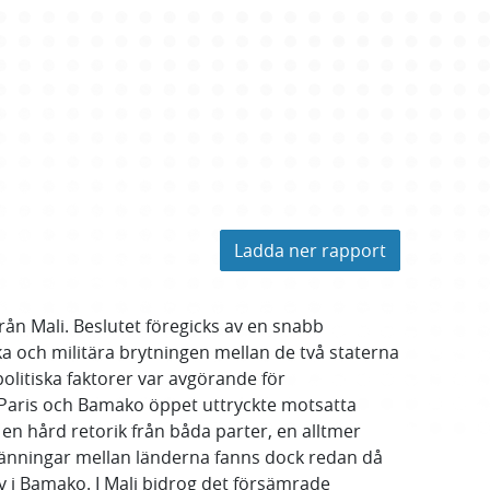
Ladda ner rapport
rån Mali. Beslutet föregicks av en snabb
ka och militära brytningen mellan de två staterna
olitiska faktorer var avgörande för
ken Paris och Bamako öppet uttryckte motsatta
 en hård retorik från båda parter, en alltmer
pänningar mellan länderna fanns dock redan då
iv i Bamako. I Mali bidrog det försämrade