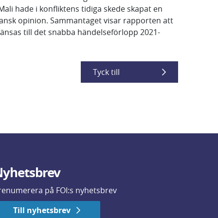
Mali hade i konfliktens tidiga skede skapat en
fransk opinion. Sammantaget visar rapporten att
ränsas till det snabba händelseförlopp 2021-
Tyck till
yhetsbrev
renumerera på FOI:s nyhetsbrev
Till nyhetsbrev