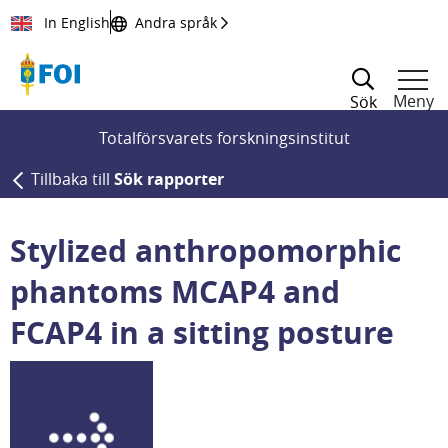
Till innehållet
In English
Andra språk
Meny
Sök
Totalförsvarets forskningsinstitut
Tillbaka till
Sök rapporter
Stylized anthropomorphic
phantoms MCAP4 and
FCAP4 in a sitting posture