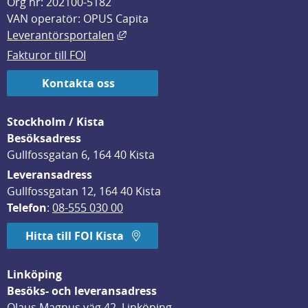
Org nr: 202100-5182
VAN operatör: OPUS Capita
Länk till annan webbplats, öppnas i
Leverantörsportalen
Fakturor till FOI
Kontakta oss
Stockholm / Kista
Besöksadress
Gullfossgatan 6, 164 40 Kista
Leveransadress
Gullfossgatan 12, 164 40 Kista
Telefon
: 
08-555 030 00
Hitta till FOI Kista
Linköping
Besöks- och leveransadress
Olaus Magnus väg 42, Linköping