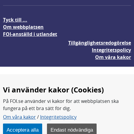
Tyck till ...
Om webbplatsen
FOI-anställd i utlandet
Tillgänglighetsredogörelse
Integritetspolicy
Om våra kakor
Vi använder kakor (Cookies)
På FOI.se använder vi kakor för att webbplatsen ska
fungera på ett bra sätt för dig.
FOI forskar för en säkrare värld.
Om våra kakor
/
Integritetspolicy
FOI:s kärnverksamhet är forskning, metod- och
teknikutveckling samt analyser och studier.
Acceptera alla
Endast nödvändiga
Myndigheten ligger under Försvarsdepartementet.