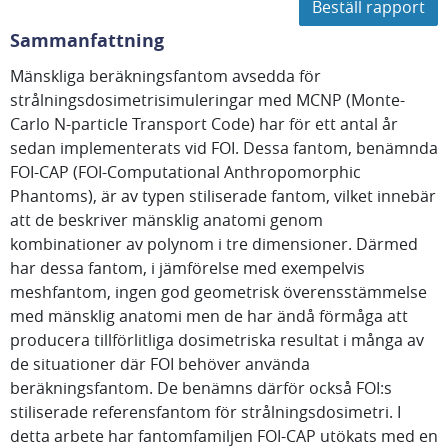
Beställ rapport
Sammanfattning
Mänskliga beräkningsfantom avsedda för
strålningsdosimetrisimuleringar med MCNP (Monte-
Carlo N-particle Transport Code) har för ett antal år
sedan implementerats vid FOI. Dessa fantom, benämnda
FOI-CAP (FOI-Computational Anthropomorphic
Phantoms), är av typen stiliserade fantom, vilket innebär
att de beskriver mänsklig anatomi genom
kombinationer av polynom i tre dimensioner. Därmed
har dessa fantom, i jämförelse med exempelvis
meshfantom, ingen god geometrisk överensstämmelse
med mänsklig anatomi men de har ändå förmåga att
producera tillförlitliga dosimetriska resultat i många av
de situationer där FOI behöver använda
beräkningsfantom. De benämns därför också FOI:s
stiliserade referensfantom för strålningsdosimetri. I
detta arbete har fantomfamiljen FOI-CAP utökats med en